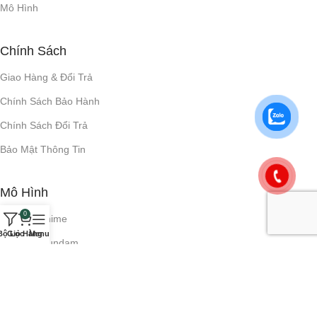
Mô Hình
Chính Sách
Giao Hàng & Đổi Trả
Chính Sách Bảo Hành
Chính Sách Đổi Trả
Bảo Mật Thông Tin
Mô Hình
0
Mô hình Anime
Bộ Lọc
Giỏ Hàng
Menu
Mô hình Gundam
Mô hình Pokemon
Mô hình Mô Tô & Ô Tô