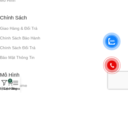
Mô Hình
Chính Sách
Giao Hàng & Đổi Trả
Chính Sách Bảo Hành
Chính Sách Đổi Trả
Bảo Mật Thông Tin
Mô Hình
0
Mô hình Anime
Bộ Lọc
Giỏ Hàng
Menu
Mô hình Gundam
Mô hình Pokemon
Mô hình Mô Tô & Ô Tô