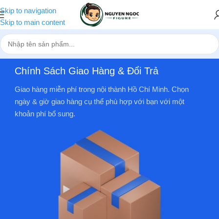
Skip to navigation
Skip to main content
Chính Sách Giao Hàng & Đổi Trả
Giao hàng miễn phí trong nội thành Hồ Chí Minh. Chọn
ngày & giờ giao hàng cụ thể phù hợp với bạn với một
khoản phí bổ sung.