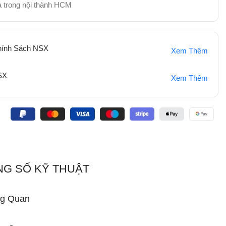
hà trong nội thành HCM
hính Sách NSX
Xem Thêm
SX
Xem Thêm
:
G SỐ KỸ THUẬT
g Quan