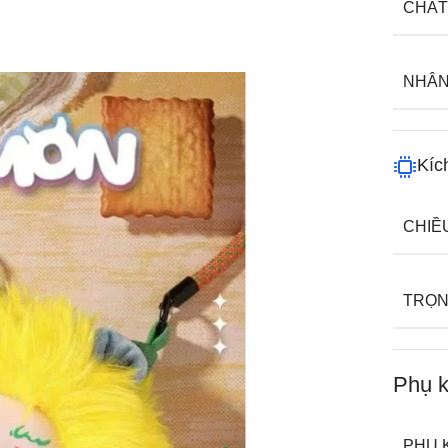
CHẤT
NHÂN
Kíc
CHIỀ
TRỌN
Phụ k
PHỤ 