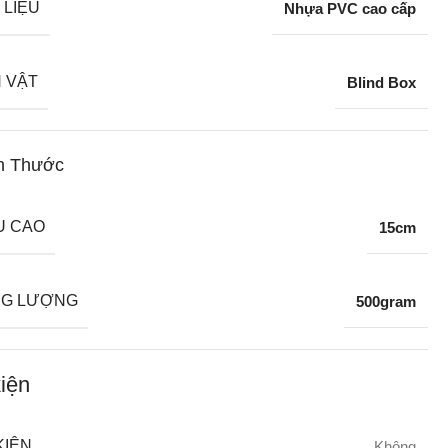
 LIỆU
Nhựa PVC cao cấp
 VẬT
Blind Box
h Thước
U CAO
15cm
G LƯỢNG
500gram
iện
KIỆN
Không