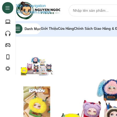
Skip to navigation
Skip to main content
Giới Thiệu
Cửa Hàng
Chính Sách Giao Hàng & Đ
Danh Mục
Trang chủ
»
Cửa hàng
»
Hộp Mù Blind Box Kimmon túi xá