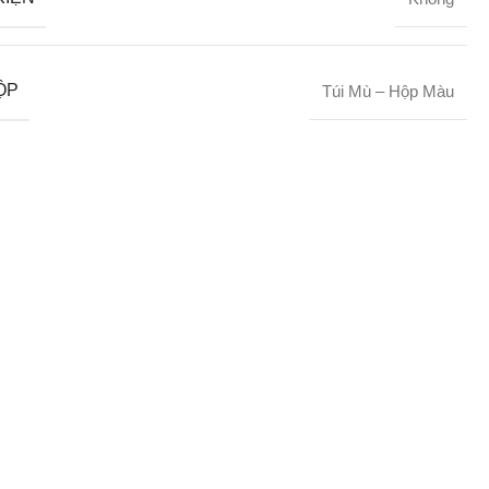
ỘP
Túi Mù – Hộp Màu