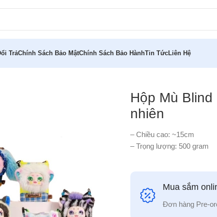
ổi Trả
Chính Sách Bảo Mật
Chính Sách Bảo Hành
Tin Tức
Liên Hệ
ch set 6 ngẫu nhiên
Hộp Mù Blind 
nhiên
– Chiều cao: ~15cm
– Trọng lượng: 500 gram
Mua sắm onlin
Đơn hàng Pre-or