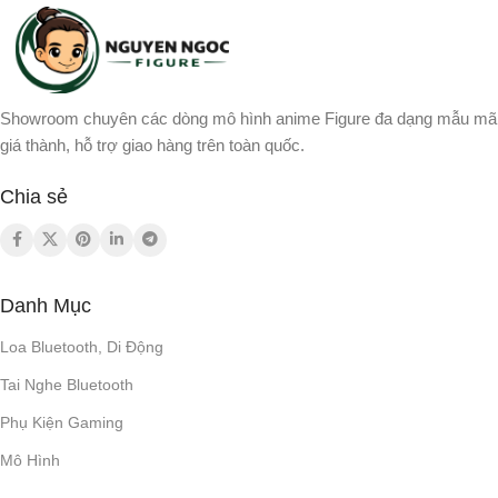
THỜI GIAN SẠC
Loa bluetooth
CẤU HÌNH
18H (50% Power) | 2H (100%
ĐÁP TUYẾN
Power)
Showroom chuyên các dòng mô hình anime Figure đa dạng mẫu mã
giá thành, hỗ trợ giao hàng trên toàn quốc.
70Hz – 16kHz
Type-C
CÁP SẠC
Chia sẻ
20cm
WOOFER
TWS (TRUE WIRELESS
STEREO)
3 loa
TWEETER
Danh Mục
Có
Loa Bluetooth, Di Động
HANDS-FREE CALLS
Tai Nghe Bluetooth
Phụ Kiện Gaming
Có
Mô Hình
BẢO VỆ QUÁ ÁP (OVP)