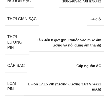
NGUỒN SẠC
100-240Vac, 50Hz/60Hz
THỜI GIAN SẠC
~4 giờ
THỜI
Lên đến 8 giờ (phụ thuộc vào mức âm
LƯỢNG
lượng và nội dung âm thanh)
PIN
CÁP SẠC
Cáp nguồn AC
LOẠI
Li-ion 17.15 Wh (tương đương 3.63 V/ 4722
PIN
mAh)