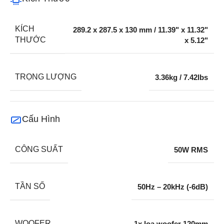
KÍCH
289.2 x 287.5 x 130 mm / 11.39" x 11.32"
THƯỚC
x 5.12"
TRỌNG LƯỢNG
3.36kg / 7.42lbs
Cấu Hình
CÔNG SUẤT
50W RMS
TẦN SỐ
50Hz – 20kHz (-6dB)
WOOFER
1x loa woofer 120mm