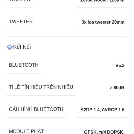
TWEETER
3x loa tweeter 20mm
Kết Nối
BLUETOOTH
V5.3
TỈ LỆ TÍN HIỆU TRÊN NHIỄU
> 80dB
CẤU HÌNH BLUETOOTH
A2DP 1.4, AVRCP 1.6
MODULE PHÁT
GFSK, π/4 DQPSK,