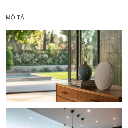
MÔ TẢ