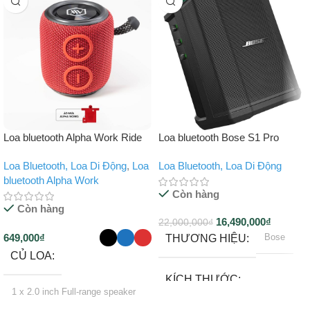
Loa bluetooth Alpha Work Ride
Loa bluetooth Bose S1 Pro
Loa Bluetooth, Loa Di Động
,
Loa
Loa Bluetooth, Loa Di Động
bluetooth Alpha Work
Còn hàng
Còn hàng
16,490,000
₫
22,000,000
₫
649,000
₫
Bose
THƯƠNG HIỆU
CỦ LOA
KÍCH THƯỚC
1 x 2.0 inch Full-range speaker