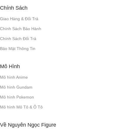
Chính Sách
20V
Giao Hàng & Đổi Trả
IPX7
KHÁNG NƯỚC
Chính Sách Bảo Hành
Chính Sách Đổi Trả
MÀU SẮC
Bảo Mật Thông Tin
Màu đen
,
Xanh da trời
,
Màu
Mô Hình
đỏ
Mô hình Anime
Mô hình Gundam
Mô hình Pokemon
Mô hình Mô Tô & Ô Tô
Về Nguyên Ngọc Figure