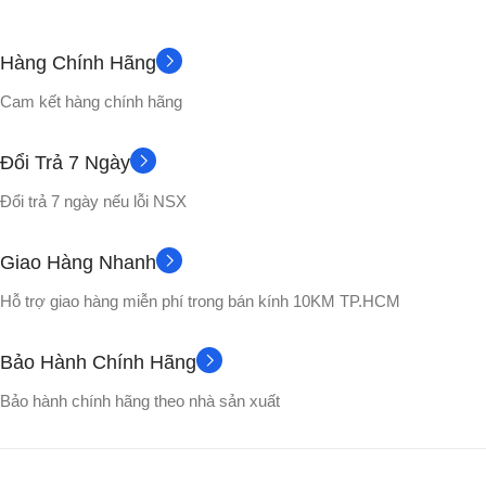
241x 330 x 286 mm
CÔNG SUẤT
Hàng Chính Hãng
12 tháng
BẢO HÀNH
10W (RMS), 20W (Peak)
Cam kết hàng chính hãng
Có
BLUETOOTH
75Hz – 20kHz
TẦN SỐ
Đổi Trả 7 Ngày
TRỌNG LƯỢNG
Đổi trả 7 ngày nếu lỗi NSX
V5.3
BLUETOOTH
6.5 kg (không pin); 6.8 kg (có
Giao Hàng Nhanh
pin)
HỖ TRỢ KẾT NỐI
Hỗ trợ giao hàng miễn phí trong bán kính 10KM TP.HCM
150W
CÔNG SUẤT
TWS, AUX 3.5mm
Bảo Hành Chính Hãng
DUNG LƯỢNG PIN
THỜI LƯỢNG PIN
Bảo hành chính hãng theo nhà sản xuất
1200mAh/ 3.7V
11 giờ