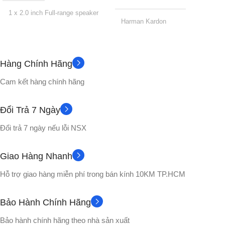
1 x 2.0 inch Full-range speaker
Harman Kardon
CÔNG SUẤT
12 tháng
BẢO HÀNH
Hàng Chính Hãng
10W (RMS), 20W (Peak)
Loa bluetooth
CẤU HÌNH
Cam kết hàng chính hãng
75Hz – 20kHz
TẦN SỐ
1 x 120mm
WOOFER
Đổi Trả 7 Ngày
V5.3
BLUETOOTH
Đổi trả 7 ngày nếu lỗi NSX
2 x 25mm
TWEETER
HỖ TRỢ KẾT NỐI
Giao Hàng Nhanh
50W RMS
CÔNG SUẤT
Hỗ trợ giao hàng miễn phí trong bán kính 10KM TP.HCM
TWS, AUX 3.5mm
THỜI LƯỢNG PIN
Bảo Hành Chính Hãng
DUNG LƯỢNG PIN
Bảo hành chính hãng theo nhà sản xuất
Lên đến 8 giờ