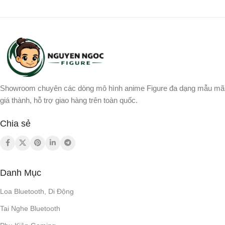
1200mAh/ 3.7V
5 giờ
THỜI GIAN SẠC
THỜI GIAN SẠC
4.2
BLUETOOTH
18H (50% Power) | 2H (100%
Power)
CẤU HÌNH BLUETOOTH
Showroom chuyên các dòng mô hình anime Figure đa dạng mẫu mã
Type-C
CÁP SẠC
giá thành, hỗ trợ giao hàng trên toàn quốc.
A2DP 1.4, AVRCP 1.6
Chia sẻ
TWS (TRUE WIRELESS
STEREO)
KÍCH THƯỚC
Có
268.0 x 302.5 x 159.5 mm
Danh Mục
Loa Bluetooth, Di Động
HANDS-FREE CALLS
TỈ LỆ TÍN HIỆU TRÊN
NHIỄU
Tai Nghe Bluetooth
Có