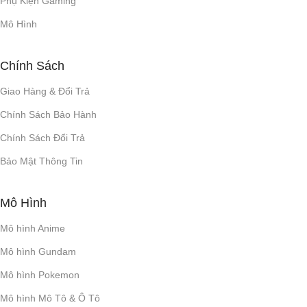
Phụ Kiện Gaming
> 80dB
Mô Hình
BẢO VỆ QUÁ ÁP (OVP)
Chính Sách
20V
Giao Hàng & Đổi Trả
IPX7
KHÁNG NƯỚC
Chính Sách Bảo Hành
Chính Sách Đổi Trả
MÀU SẮC
Bảo Mật Thông Tin
Màu đen
,
Xanh da trời
,
Màu
đỏ
Mô Hình
Mô hình Anime
Mô hình Gundam
Mô hình Pokemon
Mô hình Mô Tô & Ô Tô