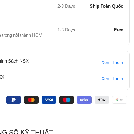
2-3 Days
Ship Toàn Quốc
1-3 Days
Free
hà trong nội thành HCM
hính Sách NSX
Xem Thêm
SX
Xem Thêm
:
G SỐ KỸ THUẬT