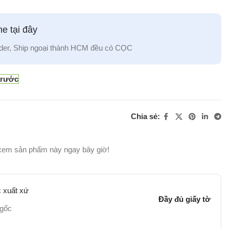
e tại đây
der, Ship ngoại thành HCM đều có CỌC
trước
Chia sẻ:
xem sản phẩm này ngay bây giờ!
 xuất xứ
Đầy đủ giấy tờ
 gốc