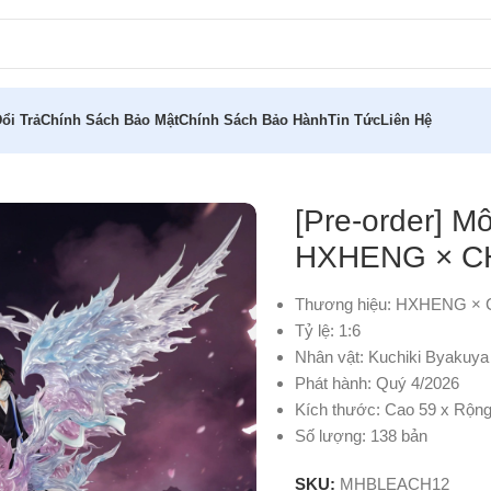
ổi Trả
Chính Sách Bảo Mật
Chính Sách Bảo Hành
Tin Tức
Liên Hệ
uchiki Byakuya 1/6 HXHENG × CHENG Studio
[Pre-order] M
HXHENG × C
Thương hiệu: HXHENG × 
Tỷ lệ: 1:6
Nhân vật: Kuchiki Byakuya
Phát hành: Quý 4/2026
Kích thước: Cao 59 x Rộng
Số lượng: 138 bản
SKU:
MHBLEACH12