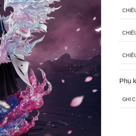
CHIỀ
CHIỀ
CHIỀ
Phụ k
GHI 