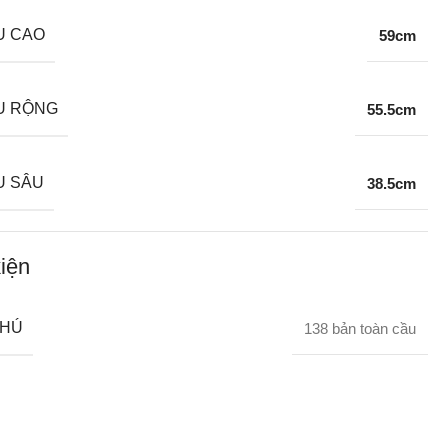
U CAO
59cm
U RỘNG
55.5cm
U SÂU
38.5cm
iện
CHÚ
138 bản toàn cầu