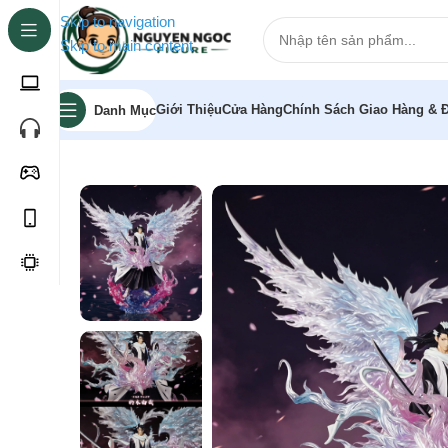
Skip to navigation
Skip to main content
Giới Thiệu
Cửa Hàng
Chính Sách Giao Hàng & Đ
Danh Mục
Trang chủ
»
Cửa hàng
»
[Pre-order] Mô hình Bleach K