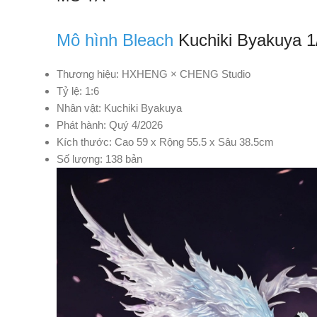
Mô hình Bleach
Kuchiki Byakuya 
Thương hiệu: HXHENG × CHENG Studio
Tỷ lệ: 1:6
Nhân vật: Kuchiki Byakuya
Phát hành: Quý 4/2026
Kích thước: Cao 59 x Rộng 55.5 x Sâu 38.5cm
Số lượng: 138 bản