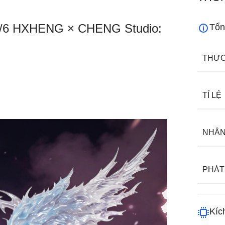
1/6 HXHENG × CHENG Studio:
Tổn
THƯƠ
TỈ LỆ
NHÂN
PHÁT
Kíc