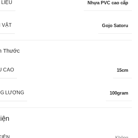
 LIỆU
Nhựa PVC cao cấp
 VẬT
Gojo Satoru
h Thước
U CAO
15cm
G LƯỢNG
100gram
iện
KIỆN
Không