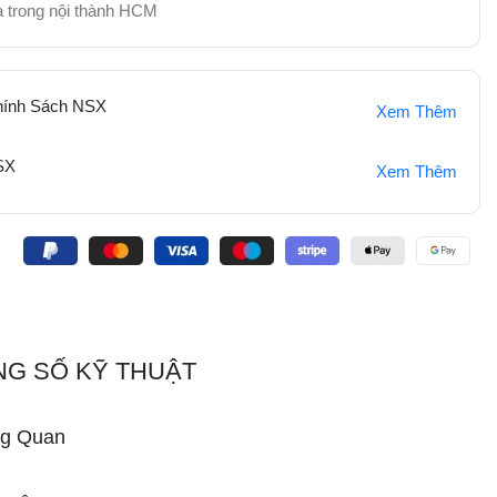
hà trong nội thành HCM
hính Sách NSX
Xem Thêm
SX
Xem Thêm
:
G SỐ KỸ THUẬT
g Quan