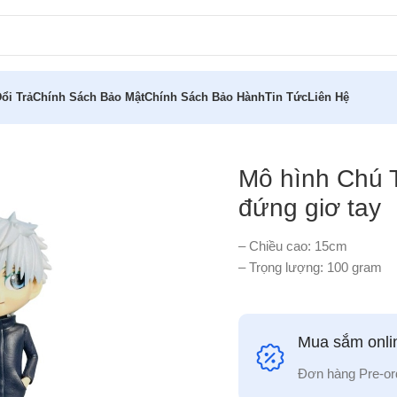
ổi Trả
Chính Sách Bảo Mật
Chính Sách Bảo Hành
Tin Tức
Liên Hệ
jo Satoru dáng đứng giơ tay
Mô hình Chú 
đứng giơ tay
– Chiều cao: 15cm
– Trọng lượng: 100 gram
Mua sắm onlin
Đơn hàng Pre-or