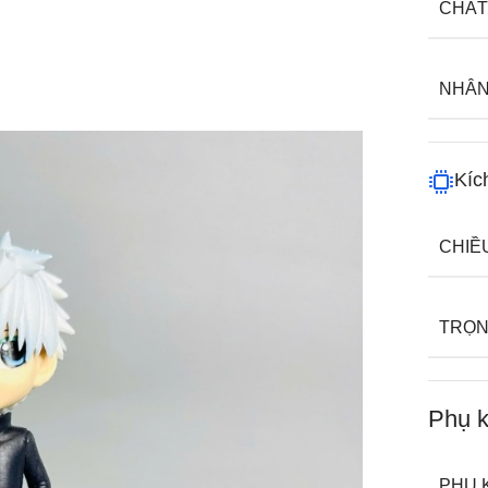
CHẤT
NHÂN
Kíc
CHIỀ
TRỌN
Phụ k
PHỤ 