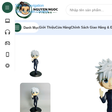
Skip to navigation
Skip to main content
Giới Thiệu
Cửa Hàng
Chính Sách Giao Hàng & Đ
Danh Mục
Trang chủ
»
Cửa hàng
»
Mô hình Chú Thuật Hồi Chiến Go