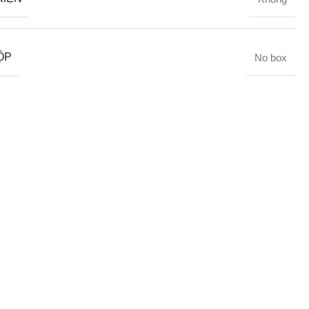
ỘP
No box