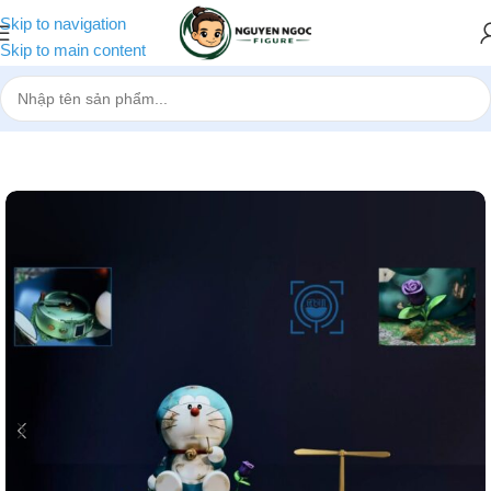
Skip to navigation
Skip to main content
Trang chủ
»
Cửa hàng
»
[Pre-order] Mô hình Doraemon GEISHA Stu