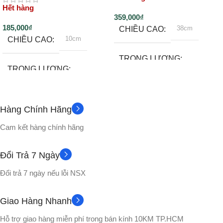
Hết hàng
359,000
₫
185,000
₫
38cm
CHIỀU CAO
10cm
CHIỀU CAO
TRỌNG LƯỢNG
TRỌNG LƯỢNG
1400gram
500gram
Hàng Chính Hãng
Đế
PHỤ KIỆN
Không
PHỤ KIỆN
Cam kết hàng chính hãng
CHẤT LIỆU
CHẤT LIỆU
Đổi Trả 7 Ngày
Nhựa PVC cao cấp
Đổi trả 7 ngày nếu lỗi NSX
Nhựa PVC cao cấp
Hộp Carton
VỎ HỘP
Giao Hàng Nhanh
No box
VỎ HỘP
Hỗ trợ giao hàng miễn phí trong bán kính 10KM TP.HCM
Picolo