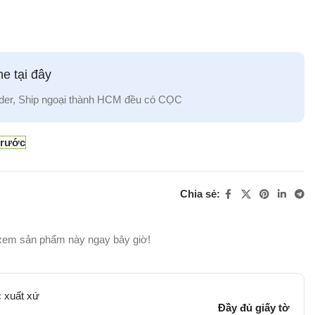
e tại đây
der, Ship ngoại thành HCM đều có CỌC
trước
Chia sẻ:
xem sản phẩm này ngay bây giờ!
 xuất xứ
Đầy đủ giấy tờ