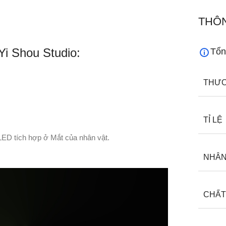
THÔN
Yi Shou Studio:
Tổn
THƯƠ
TỈ LỆ
LED tích hợp ở Mắt của nhân vật.
NHÂN
CHẤT