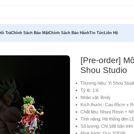
ổi Trả
Chính Sách Bảo Mật
Chính Sách Bảo Hành
Tin Tức
Liên Hệ
Broly 4.0 1/6 Yi Shou Studio
[Pre-order] Mô
Shou Studio
Thương hiệu: Yi Shou Stud
Tỷ lệ: 1:6
Nhân vật: Broly
Kích thước: Cao 65cm x 
Chất liệu: Nhựa Resin + N
Tính năng: Hệ thống đèn L
Số lượng: Chỉ 188 bản trên 
Phát hành: Quý 2/2026