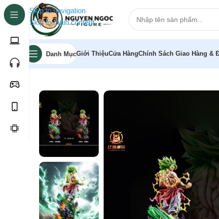
Skip to navigation
Skip to main content
Giới Thiệu
Cửa Hàng
Chính Sách Giao Hàng & Đ
Danh Mục
Trang chủ
»
Cửa hàng
»
[Pre-order] Mô hình Dragon Ball 