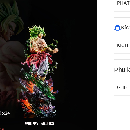
PHÁT
Kíc
KÍCH
Phụ k
GHI 