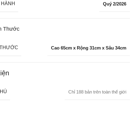
 HÀNH
Quý 2/2026
h Thước
 THƯỚC
Cao 65cm x Rộng 31cm x Sâu 34cm
iện
CHÚ
Chỉ 188 bản trên toàn thế giới