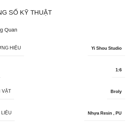
G SỐ KỸ THUẬT
g Quan
NG HIỆU
Yi Shou Studio
1:6
 VẬT
Broly
 LIỆU
Nhựa Resin
,
PU