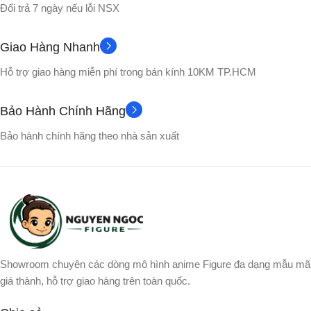
Đổi trả 7 ngày nếu lỗi NSX
Nhựa PVC cao cấp
Nhựa PVC cao cấp
Giao Hàng Nhanh
No box
Hộp màu
VỎ HỘP
VỎ HỘP
Hỗ trợ giao hàng miễn phí trong bán kính 10KM TP.HCM
Gogeta
Songohan
NHÂN VẬT
NHÂN VẬT
Bảo Hành Chính Hãng
Bảo hành chính hãng theo nhà sản xuất
Showroom chuyên các dòng mô hình anime Figure đa dạng mẫu mã
giá thành, hỗ trợ giao hàng trên toàn quốc.