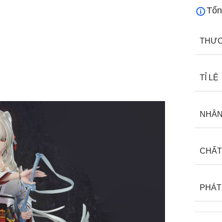
Tổn
THƯƠ
TỈ LỆ
NHÂN
CHẤT
PHÁT