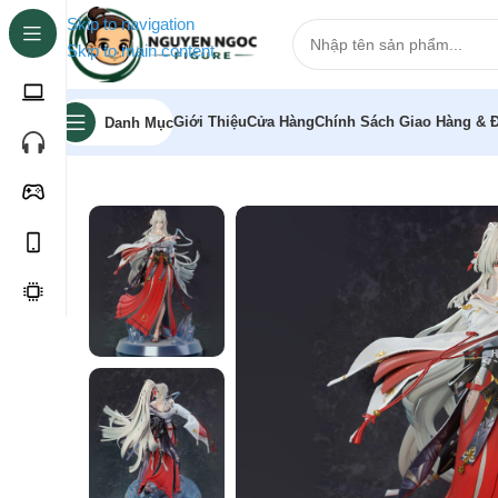
Skip to navigation
Skip to main content
Giới Thiệu
Cửa Hàng
Chính Sách Giao Hàng & Đ
Danh Mục
Trang chủ
»
Cửa hàng
»
[Pre-order] Mô hình Feixue 1/6 