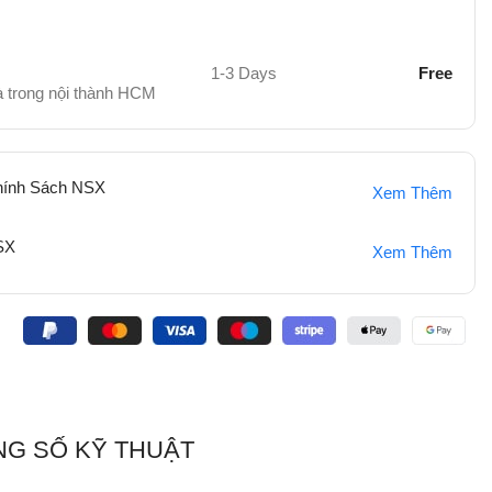
1-3 Days
Free
hà trong nội thành HCM
hính Sách NSX
Xem Thêm
SX
Xem Thêm
:
G SỐ KỸ THUẬT