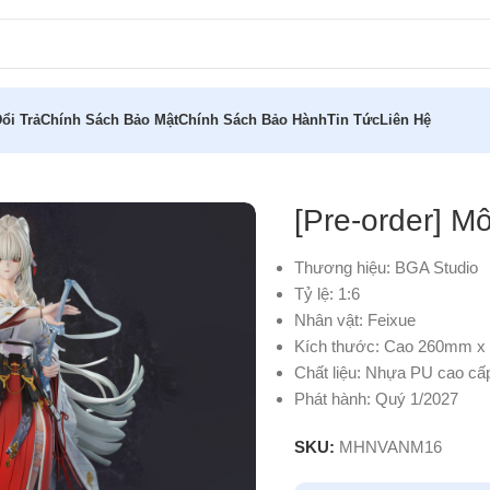
ổi Trả
Chính Sách Bảo Mật
Chính Sách Bảo Hành
Tin Tức
Liên Hệ
BGA Studio
[Pre-order] M
Thương hiệu: BGA Studio
Tỷ lệ: 1:6
Nhân vật: Feixue
Kích thước: Cao 260mm 
Chất liệu: Nhựa PU cao cấ
Phát hành: Quý 1/2027
SKU:
MHNVANM16