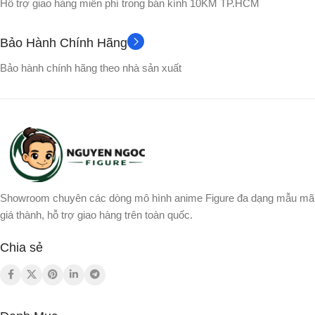
Hỗ trợ giao hàng miễn phí trong bán kính 10KM TP.HCM
Full box – có hộp màu
NHÂN VẬT
Bảo Hành Chính Hãng
Songoku
NHÂN VẬT
Broly
,
Gogeta
,
Songoku
,
Bảo hành chính hãng theo nhà sản xuất
Vegito
,
Yamcha
Showroom chuyên các dòng mô hình anime Figure đa dạng mẫu mã
giá thành, hỗ trợ giao hàng trên toàn quốc.
Chia sẻ