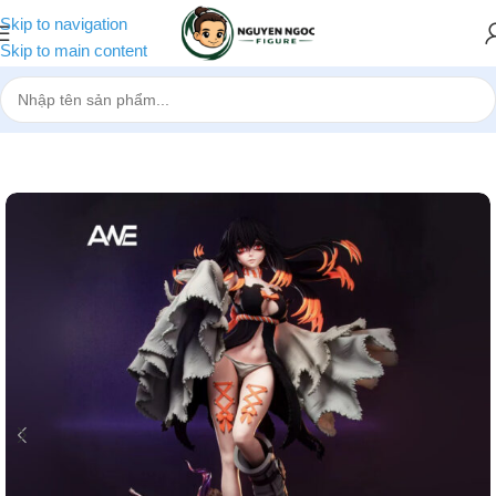
Skip to navigation
Skip to main content
Trang chủ
»
Cửa hàng
»
[Pre-order] Mô hình Gachiakuta Amo Empo