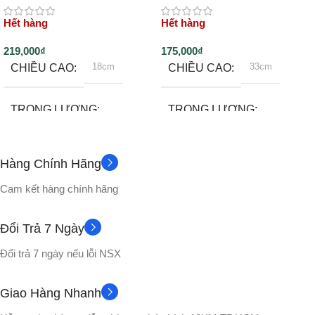
Hết hàng
Hết hàng
219,000
₫
175,000
₫
18cm
33cm
CHIỀU CAO
CHIỀU CAO
TRỌNG LƯỢNG
TRỌNG LƯỢNG
~130gram
1000gram
Hàng Chính Hãng
Không
1 gậy đeo lưng
PHỤ KIỆN
PHỤ KIỆN
Cam kết hàng chính hãng
CHẤT LIỆU
CHẤT LIỆU
Đổi Trả 7 Ngày
Đổi trả 7 ngày nếu lỗi NSX
Nhựa PVC cao cấp
Nhựa PVC cao cấp
Giao Hàng Nhanh
No box
VỎ HỘP
VỎ HỘP