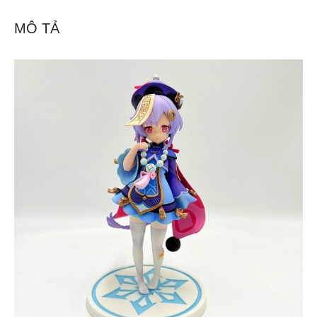
MÔ TẢ