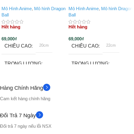
Mô Hình Anime
,
Mô hình Dragon
Mô Hình Anime
,
Mô hình Dragon
Ball
Ball
Hết hàng
Hết hàng
69,000
₫
69,000
₫
20cm
22cm
CHIỀU CAO
CHIỀU CAO
TRỌNG LƯỢNG
TRỌNG LƯỢNG
500gram
500gram
Hàng Chính Hãng
Đế
Đế
PHỤ KIỆN
PHỤ KIỆN
Cam kết hàng chính hãng
CHẤT LIỆU
CHẤT LIỆU
Đổi Trả 7 Ngày
Đổi trả 7 ngày nếu lỗi NSX
Nhựa PVC cao cấp
Nhựa PVC cao cấp