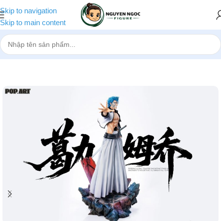
Skip to navigation
Skip to main content
Trang chủ
»
Cửa hàng
»
[Pre-order] Mô hình Grimmjow POP.ART St