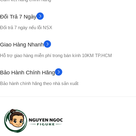
CHẤT LIỆU
CHẤT LIỆU
Đổi Trả 7 Ngày
Nhựa PVC cao cấp
Nhựa PVC cao cấp
Đổi trả 7 ngày nếu lỗi NSX
Hộp màu
Hộp Carton
VỎ HỘP
VỎ HỘP
Giao Hàng Nhanh
Hỗ trợ giao hàng miễn phí trong bán kính 10KM TP.HCM
Songoku
Picolo
NHÂN VẬT
NHÂN VẬT
Bảo Hành Chính Hãng
Bảo hành chính hãng theo nhà sản xuất