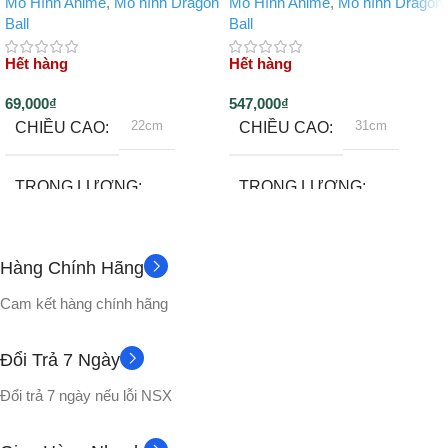
Mô Hình Anime
,
Mô hình Dragon
Mô Hình Anime
,
Mô hình Dragon
Ball
Ball
Hết hàng
Hết hàng
69,000
₫
547,000
₫
22cm
31cm
CHIỀU CAO
CHIỀU CAO
TRỌNG LƯỢNG
TRỌNG LƯỢNG
500gram
2100gram
Hàng Chính Hãng
Đế
Không
PHỤ KIỆN
PHỤ KIỆN
Cam kết hàng chính hãng
CHẤT LIỆU
CHẤT LIỆU
Đổi Trả 7 Ngày
Đổi trả 7 ngày nếu lỗi NSX
Nhựa PVC cao cấp
Nhựa PVC cao cấp