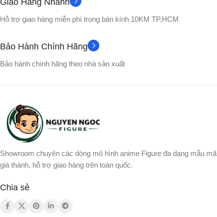
Giao Hàng Nhanh
No box
Full box
VỎ HỘP
VỎ HỘP
Hỗ trợ giao hàng miễn phí trong bán kính 10KM TP.HCM
Gogeta
Songoku
NHÂN VẬT
NHÂN VẬT
Bảo Hành Chính Hãng
Bảo hành chính hãng theo nhà sản xuất
Showroom chuyên các dòng mô hình anime Figure đa dạng mẫu mã
giá thành, hỗ trợ giao hàng trên toàn quốc.
Chia sẻ