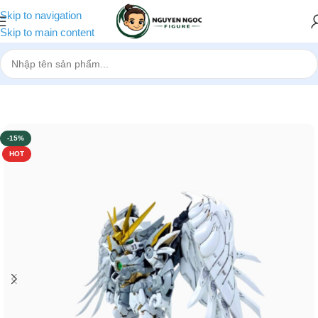
Skip to navigation
Skip to main content
Trang chủ
»
Cửa hàng
»
Mô hình Gundam SD XXXG-A Wing Snow 
-15%
HOT