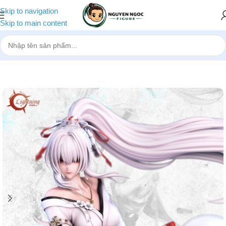
Skip to navigation
Skip to main content
Trang chủ
»
Cửa hàng
»
[Pre-order] Mô hình Hiyuki 1/6 LightNing St