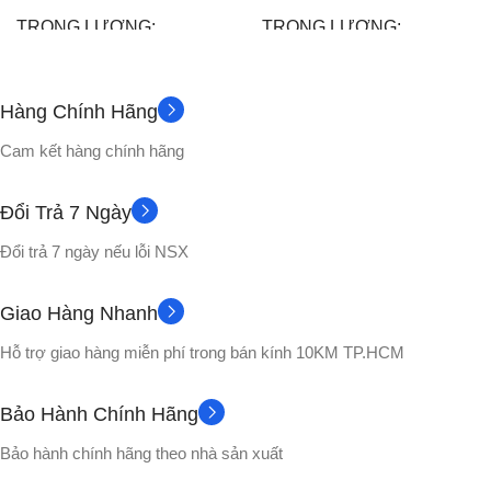
TRỌNG LƯỢNG
TRỌNG LƯỢNG
200 gram
500gram
Hàng Chính Hãng
Không
CHẤT LIỆU
PHỤ KIỆN
Cam kết hàng chính hãng
Nhựa PVC cao cấp
CHẤT LIỆU
Đổi Trả 7 Ngày
Đổi trả 7 ngày nếu lỗi NSX
No box
VỎ HỘP
Nhựa PVC cao cấp
Giao Hàng Nhanh
Không
No box
PHỤ KIỆN
VỎ HỘP
Hỗ trợ giao hàng miễn phí trong bán kính 10KM TP.HCM
NHÂN VẬT
Bảo Hành Chính Hãng
Bardock
,
Raditz
,
Songohan
,
Bảo hành chính hãng theo nhà sản xuất
Songoku