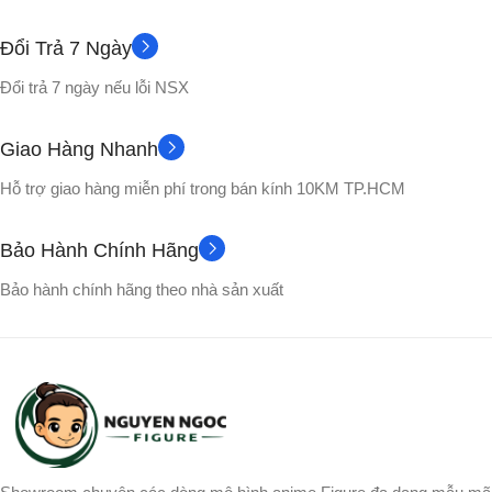
Nhựa PVC cao cấp
CHẤT LIỆU
Đổi Trả 7 Ngày
Đổi trả 7 ngày nếu lỗi NSX
No box
VỎ HỘP
Nhựa PVC cao cấp
Giao Hàng Nhanh
Không
No box
PHỤ KIỆN
VỎ HỘP
Hỗ trợ giao hàng miễn phí trong bán kính 10KM TP.HCM
NHÂN VẬT
NHÂN VẬT
Bảo Hành Chính Hãng
Bardock
,
Raditz
,
Songohan
,
Broly
,
Gogeta
,
Songoku
,
Bảo hành chính hãng theo nhà sản xuất
Songoku
Vegito
,
Yamcha