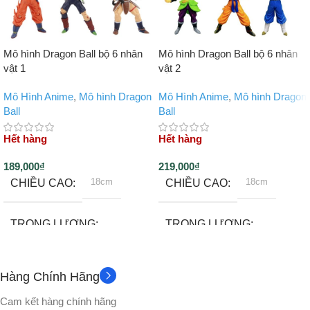
Mô hình Dragon Ball bộ 6 nhân
Mô hình Dragon Ball bộ 6 nhân
vật 1
vật 2
Mô Hình Anime
,
Mô hình Dragon
Mô Hình Anime
,
Mô hình Dragon
Ball
Ball
Hết hàng
Hết hàng
189,000
₫
219,000
₫
18cm
18cm
CHIỀU CAO
CHIỀU CAO
TRỌNG LƯỢNG
TRỌNG LƯỢNG
200 gram
~130gram
Hàng Chính Hãng
Không
CHẤT LIỆU
PHỤ KIỆN
Cam kết hàng chính hãng