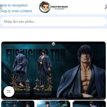
Skip to navigation
Skip to main content
Trang chủ
»
Cửa hàng
»
[Pre-order] Mô hình Jujutsu Kaisen Fushigu
Nhấp để phóng to