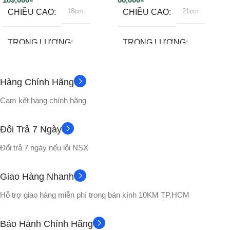
18cm
21cm
CHIỀU CAO
CHIỀU CAO
TRỌNG LƯỢNG
TRỌNG LƯỢNG
200 gram
500gram
Hàng Chính Hãng
Không
CHẤT LIỆU
PHỤ KIỆN
Cam kết hàng chính hãng
Nhựa PVC cao cấp
CHẤT LIỆU
Đổi Trả 7 Ngày
Đổi trả 7 ngày nếu lỗi NSX
No box
VỎ HỘP
Nhựa PVC cao cấp
Giao Hàng Nhanh
Không
Hộp màu
PHỤ KIỆN
VỎ HỘP
Hỗ trợ giao hàng miễn phí trong bán kính 10KM TP.HCM
Songohan
NHÂN VẬT
NHÂN VẬT
Bảo Hành Chính Hãng