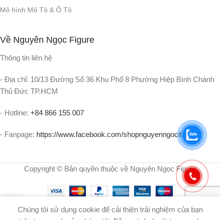
Mô hình Mô Tô & Ô Tô
Về Nguyên Ngọc Figure
Thông tin liên hệ
- Địa chỉ: 10/13 Đường Số 36 Khu Phố 8 Phường Hiệp Bình Chánh
Thủ Đức TP.HCM
- Hotline:
+84 866 155 007
- Fanpage:
https://www.facebook.com/shopnguyenngocit
Copyright © Bản quyền thuộc về Nguyên Ngọc Figure
0
Chúng tôi sử dụng cookie để cải thiện trải nghiệm của bạn
iỏ Hàng
Menu