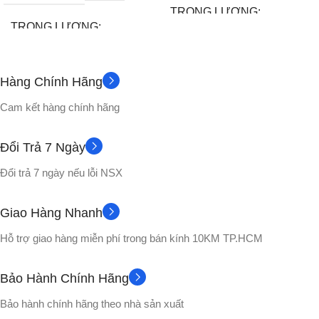
TRỌNG LƯỢNG
TRỌNG LƯỢNG
1400gram
~130gram
Hàng Chính Hãng
Đế
PHỤ KIỆN
Không
PHỤ KIỆN
Cam kết hàng chính hãng
CHẤT LIỆU
CHẤT LIỆU
Đổi Trả 7 Ngày
Nhựa PVC cao cấp
Đổi trả 7 ngày nếu lỗi NSX
Nhựa PVC cao cấp
Hộp Carton
VỎ HỘP
Giao Hàng Nhanh
No box
VỎ HỘP
Hỗ trợ giao hàng miễn phí trong bán kính 10KM TP.HCM
Picolo
NHÂN VẬT
NHÂN VẬT
Bảo Hành Chính Hãng
Broly
,
Gogeta
,
Songoku
,
Bảo hành chính hãng theo nhà sản xuất
Vegito
,
Yamcha