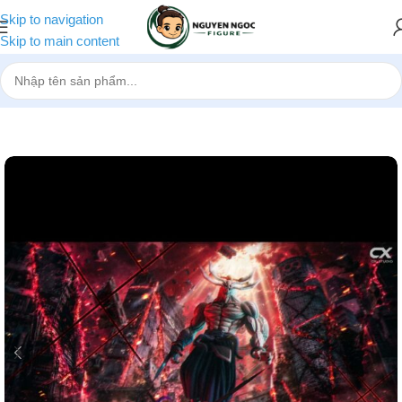
Skip to navigation
Skip to main content
Trang chủ
»
Cửa hàng
»
[Pre-order] Mô hình Jujutsu Kaisen Mahora