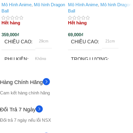
Mô Hình Anime
,
Mô hình Dragon
Mô Hình Anime
,
Mô hình Dragon
Ball
Ball
Hết hàng
Hết hàng
359,000
₫
69,000
₫
29cm
21cm
CHIỀU CAO
CHIỀU CAO
Không
PHỤ KIỆN
TRỌNG LƯỢNG
500gram
CHẤT LIỆU
Hàng Chính Hãng
Đế
PHỤ KIỆN
Nhựa PVC cao cấp
Cam kết hàng chính hãng
Full box
VỎ HỘP
CHẤT LIỆU
Đổi Trả 7 Ngày
Đổi trả 7 ngày nếu lỗi NSX
Nhựa PVC cao cấp
Songoku
NHÂN VẬT