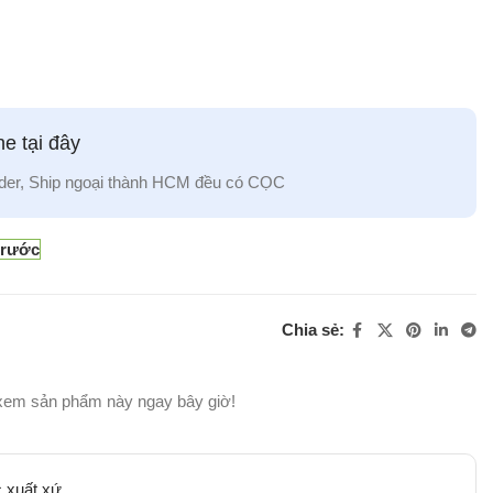
e tại đây
der, Ship ngoại thành HCM đều có CỌC
trước
Chia sẻ:
xem sản phẩm này ngay bây giờ!
 xuất xứ