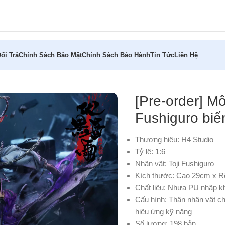
ổi Trả
Chính Sách Bảo Mật
Chính Sách Bảo Hành
Tin Tức
Liên Hệ
en Toji Fushiguro biến dị 1/6 H4 Studio
[Pre-order] Mô
Fushiguro biế
Thương hiệu: H4 Studio
Tỷ lệ: 1:6
Nhân vật: Toji Fushiguro
Kích thước: Cao 29cm
x
R
Chất liệu: Nhựa PU nhập k
Cấu hình: Thân nhân vật ch
hiệu ứng kỹ năng
Số lượng: 198 bản