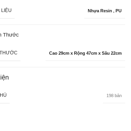
 LIỆU
Nhựa Resin
,
PU
h Thước
 THƯỚC
Cao 29cm x Rộng 47cm x Sâu 22cm
iện
CHÚ
198 bản