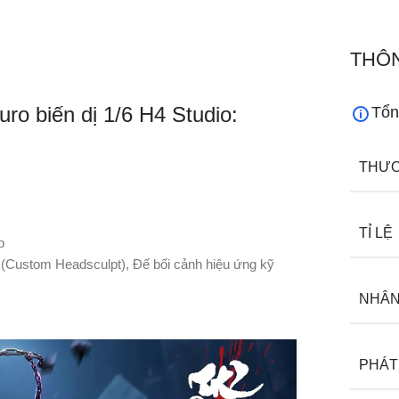
THÔN
uro biến dị 1/6 H4 Studio:
Tổn
THƯƠ
TỈ LỆ
p
h (Custom Headsculpt), Đế bối cảnh hiệu ứng kỹ
NHÂN
PHÁT