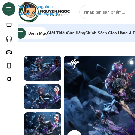
Skip to navigation
Skip to main content
Giới Thiệu
Cửa Hàng
Chính Sách Giao Hàng & Đ
Danh Mục
Trang chủ
»
Cửa hàng
»
[Pre-order] Mô hình Jujutsu Kais