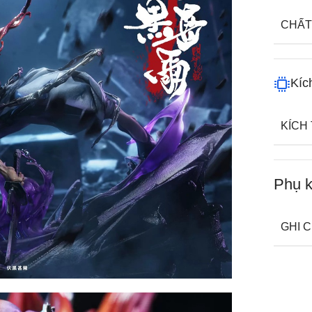
CHẤT
Kíc
KÍCH
Phụ k
GHI 