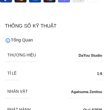
THÔNG SỐ KỸ THUẬT
Tổng Quan
THƯƠNG HIỆU
DaYou Studio
TỈ LỆ
1:6
NHÂN VẬT
Agatsuma Zenitsu
PHÁT HÀNH
Quý 4/2026