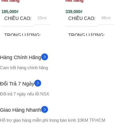
Hết hàng
Hết hàng
185,000
₫
339,000
₫
10cm
48cm
CHIỀU CAO
CHIỀU CAO
TRỌNG LƯỢNG
TRỌNG LƯỢNG
500gram
~2000gram
Hàng Chính Hãng
Không
Không
PHỤ KIỆN
PHỤ KIỆN
Cam kết hàng chính hãng
CHẤT LIỆU
CHẤT LIỆU
Đổi Trả 7 Ngày
Đổi trả 7 ngày nếu lỗi NSX
Nhựa PVC cao cấp
Nhựa PVC cao cấp
Giao Hàng Nhanh
No box
Hộp Carton
VỎ HỘP
VỎ HỘP
Hỗ trợ giao hàng miễn phí trong bán kính 10KM TP.HCM