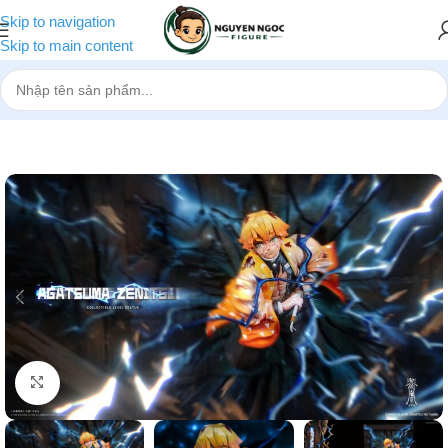
Skip to navigation
Skip to main content
Trang chủ
»
Cửa hàng
»
[Pre-order] Mô hình Kimetsu No Yaiba Agat
Nhấp để phóng to