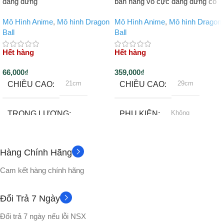
dáng đứng
bản năng vô cực dáng đứng có
LED
Mô Hình Anime
,
Mô hình Dragon
Mô Hình Anime
,
Mô hình Dragon
Ball
Ball
Hết hàng
Hết hàng
66,000
₫
359,000
₫
21cm
29cm
CHIỀU CAO
CHIỀU CAO
Không
TRỌNG LƯỢNG
PHỤ KIỆN
500gram
CHẤT LIỆU
Hàng Chính Hãng
Không
PHỤ KIỆN
Nhựa PVC cao cấp
Cam kết hàng chính hãng
Full box
CHẤT LIỆU
VỎ HỘP
Đổi Trả 7 Ngày
Đổi trả 7 ngày nếu lỗi NSX
Nhựa PVC cao cấp