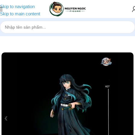
Skip to navigation
Skip to main content
Trang chủ
»
Cửa hàng
»
[Pre-order] Mô hình Kimetsu No Yaiba Tokit