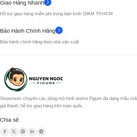
Giao Hàng Nhanh
No box
VỎ HỘP
Hỗ trợ giao hàng miễn phí trong bán kính 10KM TP.HCM
Songoku
NHÂN VẬT
NHÂN VẬT
Bảo Hành Chính Hãng
Broly
,
Gogeta
,
Songoku
,
Bảo hành chính hãng theo nhà sản xuất
Vegito
,
Yamcha
Showroom chuyên các dòng mô hình anime Figure đa dạng mẫu mã
giá thành, hỗ trợ giao hàng trên toàn quốc.
Chia sẻ