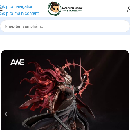
Skip to navigation
Skip to main content
Trang chủ
»
Cửa hàng
»
[Pre-order] Mô hình Malenia Blade of Mique