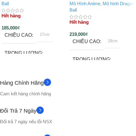
Ball
Mô Hình Anime
,
Mô hình Dragon
Ball
Hết hàng
Hết hàng
185,000
₫
219,000
₫
17cm
CHIỀU CAO
18cm
CHIỀU CAO
TRỌNG LƯỢNG
TRỌNG LƯỢNG
180gram
~130gram
Hàng Chính Hãng
Đế
PHỤ KIỆN
Không
PHỤ KIỆN
Cam kết hàng chính hãng
CHẤT LIỆU
CHẤT LIỆU
Đổi Trả 7 Ngày
Nhựa PVC cao cấp
Đổi trả 7 ngày nếu lỗi NSX
Nhựa PVC cao cấp
Hộp màu
VỎ HỘP