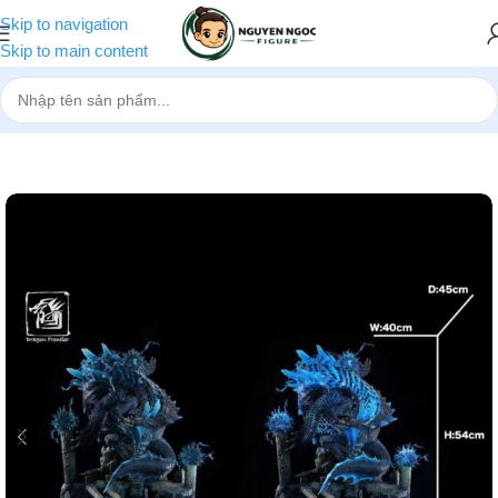
Skip to navigation
Skip to main content
Trang chủ
»
Cửa hàng
»
[Pre-order] Mô hình Monster Hunter Abyssal