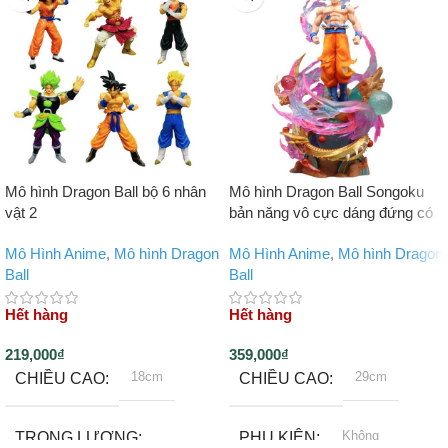
Mô hình Dragon Ball bộ 6 nhân
Mô hình Dragon Ball Songoku
vật 2
bản năng vô cực dáng đứng có
LED
Mô Hình Anime
,
Mô hình Dragon
Mô Hình Anime
,
Mô hình Dragon
Ball
Ball
Hết hàng
Hết hàng
219,000
₫
359,000
₫
18cm
29cm
CHIỀU CAO
CHIỀU CAO
Không
TRỌNG LƯỢNG
PHỤ KIỆN