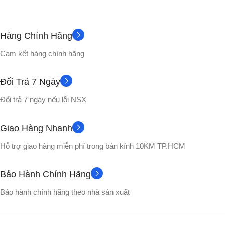
~130gram
CHẤT LIỆU
Hàng Chính Hãng
Không
PHỤ KIỆN
Nhựa PVC cao cấp
Cam kết hàng chính hãng
Full box
CHẤT LIỆU
VỎ HỘP
Đổi Trả 7 Ngày
Đổi trả 7 ngày nếu lỗi NSX
Nhựa PVC cao cấp
Songoku
NHÂN VẬT
Giao Hàng Nhanh
No box
VỎ HỘP
Hỗ trợ giao hàng miễn phí trong bán kính 10KM TP.HCM
NHÂN VẬT
Bảo Hành Chính Hãng
Broly
,
Gogeta
,
Songoku
,
Bảo hành chính hãng theo nhà sản xuất
Vegito
,
Yamcha