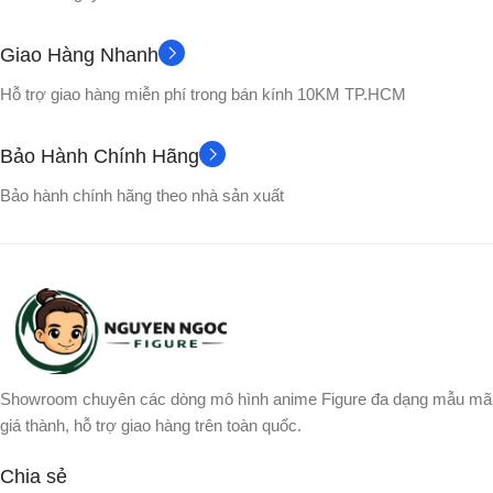
Nhựa PVC cao cấp
Nhựa PVC cao cấp
Giao Hàng Nhanh
No box
Hộp màu
VỎ HỘP
VỎ HỘP
Hỗ trợ giao hàng miễn phí trong bán kính 10KM TP.HCM
Songohan
NHÂN VẬT
NHÂN VẬT
Bảo Hành Chính Hãng
Broly
,
Gogeta
,
Songoku
,
Bảo hành chính hãng theo nhà sản xuất
Vegito
,
Yamcha
Showroom chuyên các dòng mô hình anime Figure đa dạng mẫu mã
giá thành, hỗ trợ giao hàng trên toàn quốc.
Chia sẻ