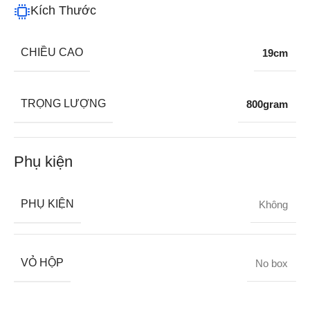
Kích Thước
CHIỀU CAO
19cm
TRỌNG LƯỢNG
800gram
Phụ kiện
PHỤ KIỆN
Không
VỎ HỘP
No box