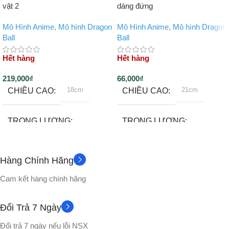
vật 2
dáng đứng
Mô Hình Anime
,
Mô hình Dragon
Mô Hình Anime
,
Mô hình Dragon
Ball
Ball
Hết hàng
Hết hàng
219,000
₫
66,000
₫
18cm
21cm
CHIỀU CAO
CHIỀU CAO
TRỌNG LƯỢNG
TRỌNG LƯỢNG
~130gram
500gram
Hàng Chính Hãng
Không
Không
PHỤ KIỆN
PHỤ KIỆN
Cam kết hàng chính hãng
CHẤT LIỆU
CHẤT LIỆU
Đổi Trả 7 Ngày
Đổi trả 7 ngày nếu lỗi NSX