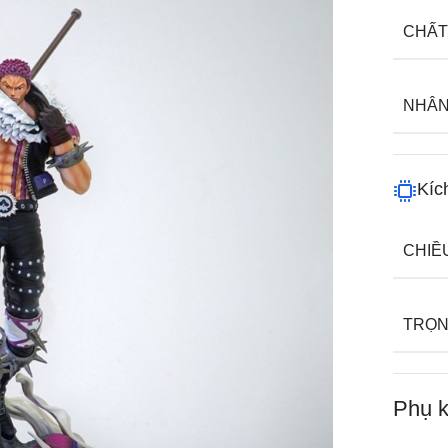
CHẤT
NHÂN
Kíc
CHIỀ
TRỌN
Phụ k