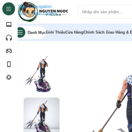
Skip to navigation
Skip to main content
Giới Thiệu
Cửa Hàng
Chính Sách Giao Hàng & Đ
Danh Mục
Trang chủ
»
Cửa hàng
»
Mô hình One Piece Charlotte Kat