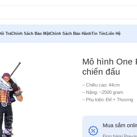
ổi Trả
Chính Sách Bảo Mật
Chính Sách Bảo Hành
Tin Tức
Liên Hệ
akuri trạng thái chiến đấu
Mô hình One P
chiến đấu
– Chiều cao: 44cm
– Nặng: ~2500 gram
– Phụ kiện: Đế + Thương
Mua sắm onlin
Đơn hàng Pre-or