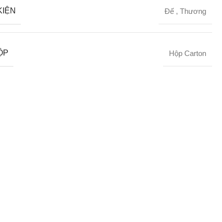
KIỆN
Đế
,
Thương
ỘP
Hộp Carton