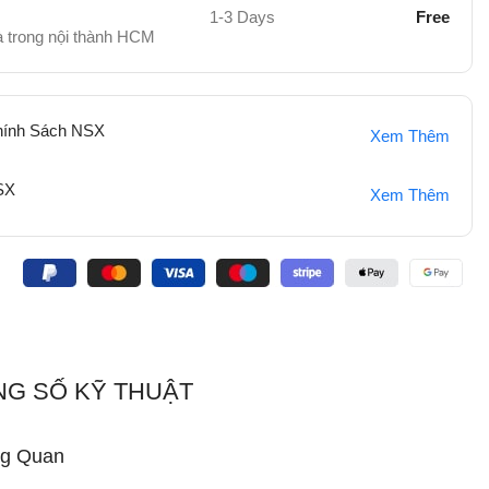
1-3 Days
Free
hà trong nội thành HCM
hính Sách NSX
Xem Thêm
SX
Xem Thêm
:
G SỐ KỸ THUẬT
g Quan