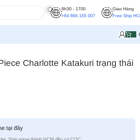
8h30 - 1700
Giao Hàng
+84 866 155 007
Free Ship H
iece Charlotte Katakuri trạng thái
e tại đây
der, Ship ngoại thành HCM đều có CỌC