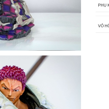
PHỤ 
VỎ H