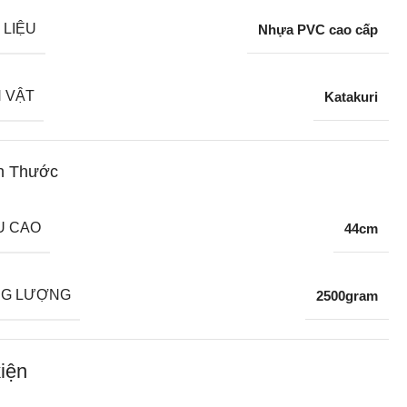
 LIỆU
Nhựa PVC cao cấp
 VẬT
Katakuri
h Thước
U CAO
44cm
G LƯỢNG
2500gram
iện