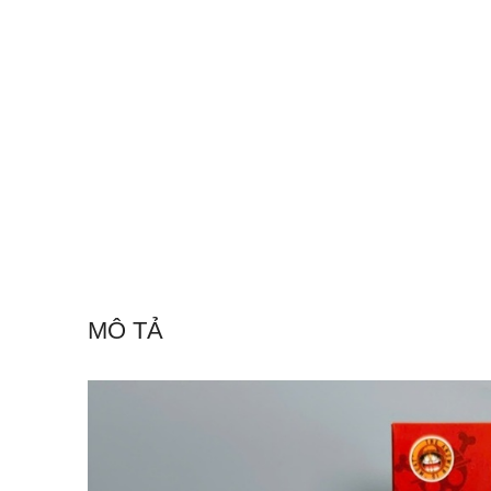
MÔ TẢ