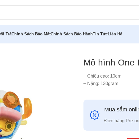
ổi Trả
Chính Sách Bảo Mật
Chính Sách Bảo Hành
Tin Tức
Liên Hệ
ghead Arc
Mô hình One 
– Chiều cao: 10cm
– Nặng: 130gram
Mua sắm onlin
Đơn hàng Pre-or