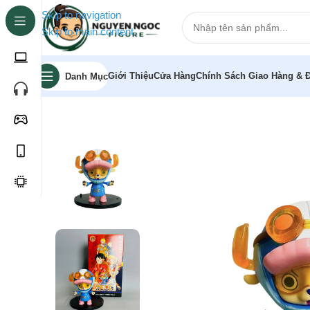
Skip to navigation
Skip to main content
Giới Thiệu
Cửa Hàng
Chính Sách Giao Hàng & Đ
Danh Mục
Trang chủ
»
Cửa hàng
»
Mô hình One Piece Chopper Eg