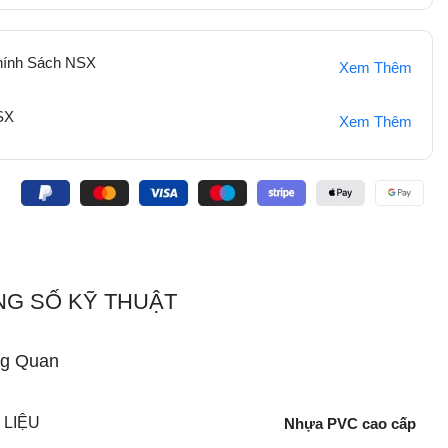
hính Sách NSX
Xem Thêm
SX
Xem Thêm
:
G SỐ KỸ THUẬT
g Quan
 LIỆU
Nhựa PVC cao cấp