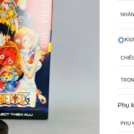
NHÂN
Kíc
CHIỀ
TRỌN
Phụ k
PHỤ 