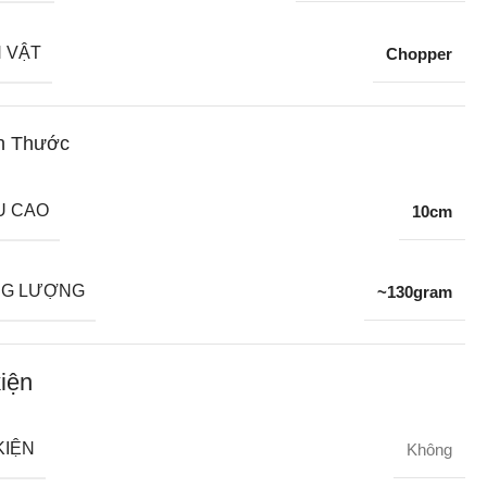
 VẬT
Chopper
h Thước
U CAO
10cm
G LƯỢNG
~130gram
iện
KIỆN
Không