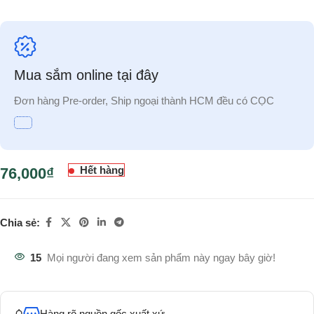
Mua sắm online tại đây
Đơn hàng Pre-order, Ship ngoại thành HCM đều có CỌC
Hết hàng
76,000
₫
Chia sẻ:
15
Mọi người đang xem sản phẩm này ngay bây giờ!
Hàng rõ nguồn gốc xuất xứ