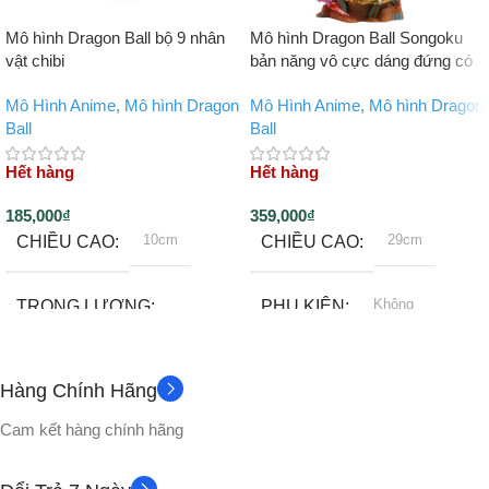
Mô hình Dragon Ball bộ 9 nhân
Mô hình Dragon Ball Songoku
vật chibi
bản năng vô cực dáng đứng có
LED
Mô Hình Anime
,
Mô hình Dragon
Mô Hình Anime
,
Mô hình Dragon
Ball
Ball
Hết hàng
Hết hàng
185,000
₫
359,000
₫
10cm
29cm
CHIỀU CAO
CHIỀU CAO
Không
TRỌNG LƯỢNG
PHỤ KIỆN
500gram
CHẤT LIỆU
Hàng Chính Hãng
Không
PHỤ KIỆN
Nhựa PVC cao cấp
Cam kết hàng chính hãng
Full box
CHẤT LIỆU
VỎ HỘP