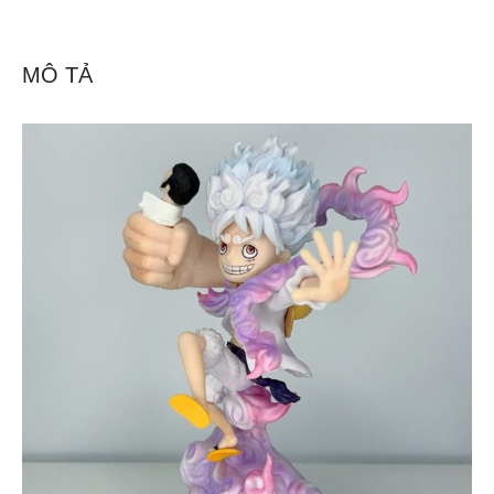
MÔ TẢ