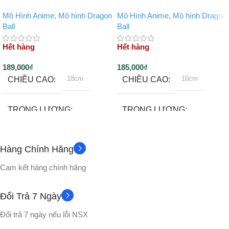
Mô Hình Anime
,
Mô hình Dragon
Mô Hình Anime
,
Mô hình Dragon
Ball
Ball
Hết hàng
Hết hàng
189,000
₫
185,000
₫
18cm
10cm
CHIỀU CAO
CHIỀU CAO
TRỌNG LƯỢNG
TRỌNG LƯỢNG
200 gram
500gram
Hàng Chính Hãng
Không
CHẤT LIỆU
PHỤ KIỆN
Cam kết hàng chính hãng
Nhựa PVC cao cấp
CHẤT LIỆU
Đổi Trả 7 Ngày
Đổi trả 7 ngày nếu lỗi NSX
No box
VỎ HỘP
Nhựa PVC cao cấp