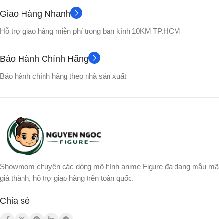
Giao Hàng Nhanh
Không
No box
PHỤ KIỆN
VỎ HỘP
Hỗ trợ giao hàng miễn phí trong bán kính 10KM TP.HCM
NHÂN VẬT
Bảo Hành Chính Hãng
Bardock
,
Raditz
,
Songohan
,
Bảo hành chính hãng theo nhà sản xuất
Songoku
Showroom chuyên các dòng mô hình anime Figure đa dạng mẫu mã
giá thành, hỗ trợ giao hàng trên toàn quốc.
Chia sẻ