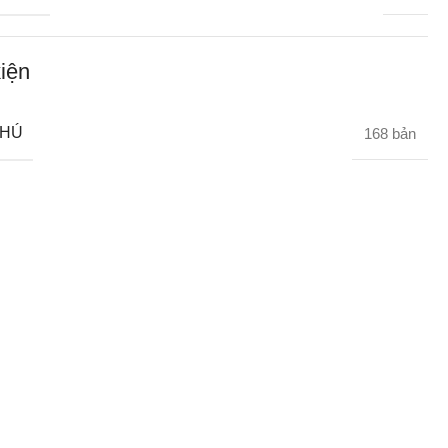
iện
CHÚ
168 bản