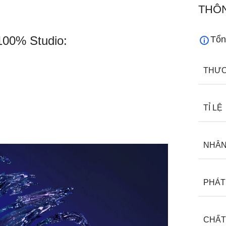
THÔN
100% Studio:
Tổn
THƯƠ
TỈ LỆ
NHÂN
PHÁT
CHẤT