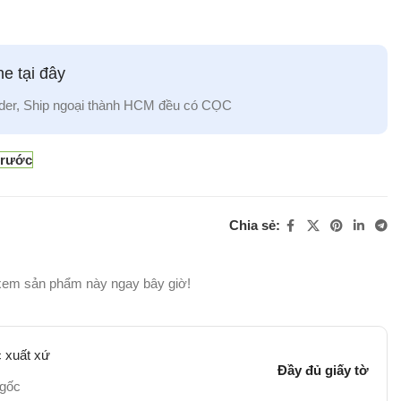
e tại đây
der, Ship ngoại thành HCM đều có CỌC
trước
Chia sẻ:
xem sản phẩm này ngay bây giờ!
 xuất xứ
Đầy đủ giấy tờ
 gốc