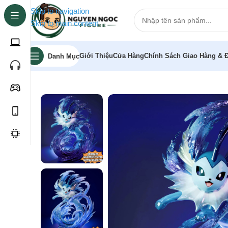
Skip to navigation
Skip to main content
Giới Thiệu
Cửa Hàng
Chính Sách Giao Hàng & Đ
Danh Mục
Trang chủ
»
Cửa hàng
»
[Pre-order] Mô hình Pokemon V