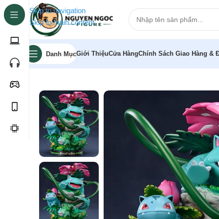
Skip to navigation
Skip to main content
Giới Thiệu
Cửa Hàng
Chính Sách Giao Hàng & Đ
Danh Mục
Trang chủ
»
Cửa hàng
»
[Pre-Order] Mô hình Pokemon 