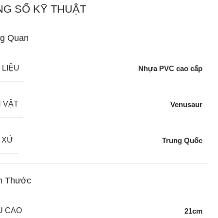
G SỐ KỸ THUẬT
g Quan
 LIỆU
Nhựa PVC cao cấp
 VẬT
Venusaur
 XỨ
Trung Quốc
h Thước
U CAO
21cm