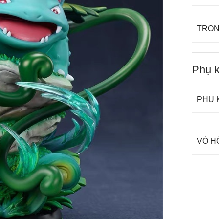
TRỌN
Phụ k
PHỤ 
VỎ H