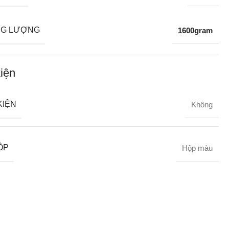
G LƯỢNG
1600gram
iện
KIỆN
Không
ỘP
Hộp màu