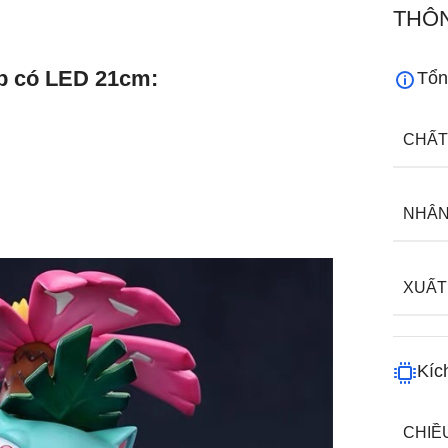
THÔN
p có LED 21cm:
Tổn
CHẤT
NHÂN
XUẤT
Kíc
CHIỀ