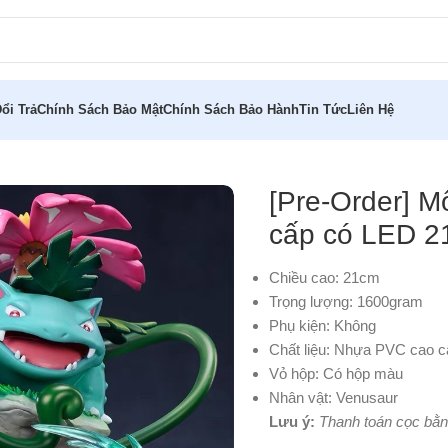
ổi Trả
Chính Sách Bảo Mật
Chính Sách Bảo Hành
Tin Tức
Liên Hệ
Venusaur cao cấp có LED 21cm
[Pre-Order] 
cấp có LED 
Chiều cao: 21cm
Trọng lượng: 1600gram
Phụ kiện: Không
Chất liệu: Nhựa PVC cao c
Vỏ hộp: Có hộp màu
Nhân vật: Venusaur
Lưu ý:
Thanh toán cọc bằn