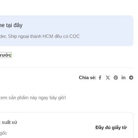
e tại đây
der, Ship ngoại thành HCM đều có CỌC
trước
Chia sẻ:
xem sản phẩm này ngay bây giờ!
 xuất xứ
Đầy đủ giấy tờ
 gốc