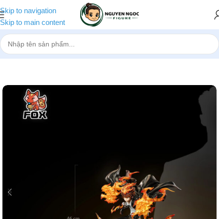
Skip to navigation
Skip to main content
Trang chủ
»
Cửa hàng
»
[Pre-order] Mô hình Sawada Tsunayoshi Fo