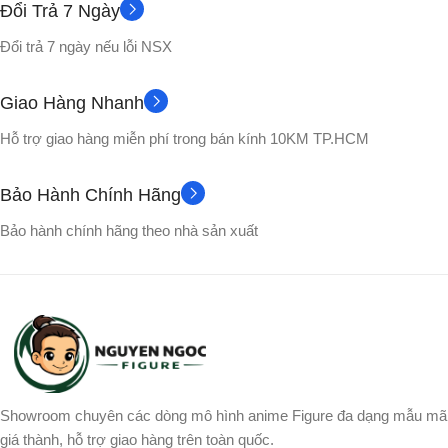
CHẤT LIỆU
Đổi Trả 7 Ngày
Nhựa PVC cao cấp
Đổi trả 7 ngày nếu lỗi NSX
Nhựa PVC cao cấp
Hộp Carton
VỎ HỘP
Giao Hàng Nhanh
No box
VỎ HỘP
Hỗ trợ giao hàng miễn phí trong bán kính 10KM TP.HCM
Picolo
NHÂN VẬT
NHÂN VẬT
Bảo Hành Chính Hãng
Broly
,
Gogeta
,
Songoku
,
Bảo hành chính hãng theo nhà sản xuất
Vegito
,
Yamcha
Showroom chuyên các dòng mô hình anime Figure đa dạng mẫu mã
giá thành, hỗ trợ giao hàng trên toàn quốc.