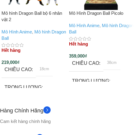
Mô hình Dragon Ball bộ 6 nhân
Mô Hình Dragon Ball Picolo
vật 2
Mô Hình Anime
,
Mô hình Dragon
Mô Hình Anime
,
Mô hình Dragon
Ball
Ball
Hết hàng
Hết hàng
359,000
₫
219,000
₫
38cm
CHIỀU CAO
18cm
CHIỀU CAO
TRỌNG LƯỢNG
TRỌNG LƯỢNG
1400gram
~130gram
Hàng Chính Hãng
Đế
PHỤ KIỆN
Không
PHỤ KIỆN
Cam kết hàng chính hãng
CHẤT LIỆU