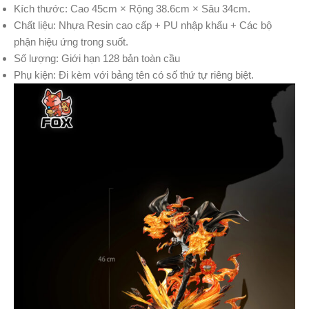
Kích thước: Cao 45cm × Rộng 38.6cm × Sâu 34cm.
Chất liệu: Nhựa Resin cao cấp + PU nhập khẩu + Các bộ
phận hiệu ứng trong suốt.
Số lượng: Giới hạn 128 bản toàn cầu
Phụ kiện: Đi kèm với bảng tên có số thứ tự riêng biệt.