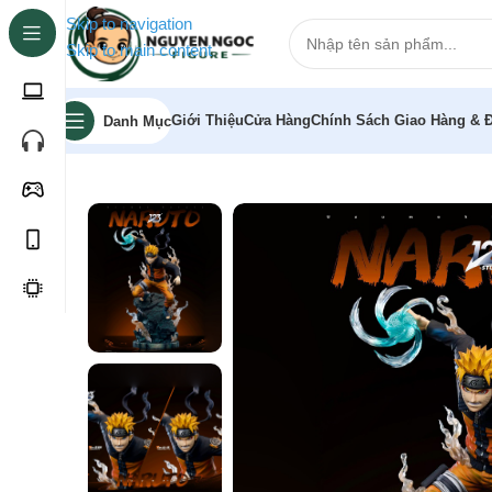
Skip to navigation
Skip to main content
Giới Thiệu
Cửa Hàng
Chính Sách Giao Hàng & Đ
Danh Mục
Trang chủ
»
Cửa hàng
»
[Pre-order] Mô hình Uzumaki Na