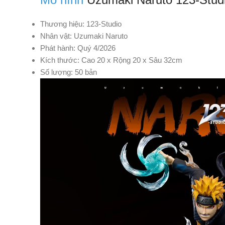
Thương hiệu: 123-Studio
Nhân vật: Uzumaki Naruto
Phát hành: Quý 4/2026
Kích thước: Cao 20 x Rộng 20 x Sâu 32cm
Số lượng: 50 bản