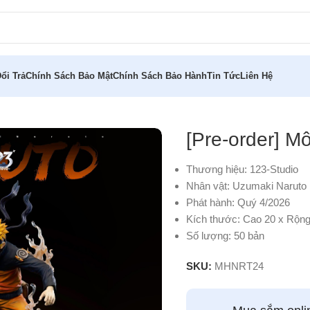
ổi Trả
Chính Sách Bảo Mật
Chính Sách Bảo Hành
Tin Tức
Liên Hệ
ruto 123-Studio
[Pre-order] M
Thương hiệu: 123-Studio
Nhân vật: Uzumaki Naruto
Phát hành: Quý 4/2026
Kích thước: Cao 20 x Rộn
Số lượng: 50 bản
SKU:
MHNRT24