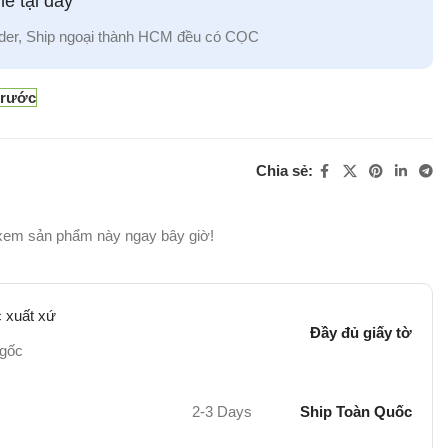
e tại đây
der, Ship ngoại thành HCM đều có CỌC
trước
Chia sẻ:
xem sản phẩm này ngay bây giờ!
 xuất xứ
Đầy đủ giấy tờ
 gốc
2-3 Days
Ship Toàn Quốc