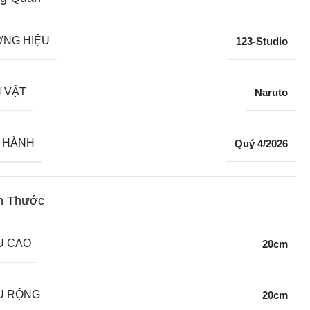
NG HIỆU
123-Studio
 VẬT
Naruto
 HÀNH
Quý 4/2026
h Thước
U CAO
20cm
U RỘNG
20cm