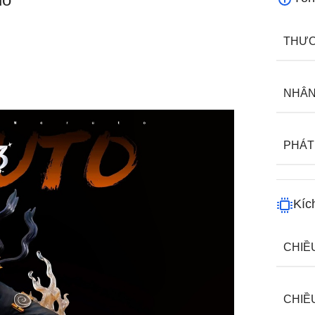
THƯƠ
NHÂN
PHÁT
Kíc
CHIỀ
CHIỀ