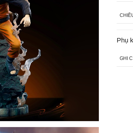
CHIỀ
Phụ k
GHI 