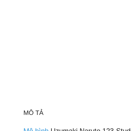
MÔ TẢ
Mô hình
Uzumaki Naruto 123-Stud