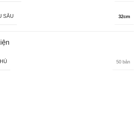
U SÂU
32cm
iện
CHÚ
50 bản