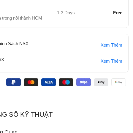
1-3 Days
Free
hà trong nội thành HCM
hính Sách NSX
Xem Thêm
SX
Xem Thêm
:
G SỐ KỸ THUẬT
g Quan