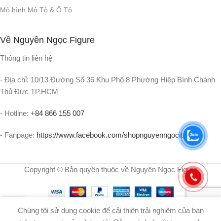
Mô hình Mô Tô & Ô Tô
Về Nguyên Ngọc Figure
Thông tin liên hệ
- Địa chỉ: 10/13 Đường Số 36 Khu Phố 8 Phường Hiệp Bình Chánh
Thủ Đức TP.HCM
- Hotline:
+84 866 155 007
- Fanpage:
https://www.facebook.com/shopnguyenngocit
Copyright © Bản quyền thuộc về Nguyên Ngọc Figure
0
Chúng tôi sử dụng cookie để cải thiện trải nghiệm của bạn
iỏ Hàng
Menu