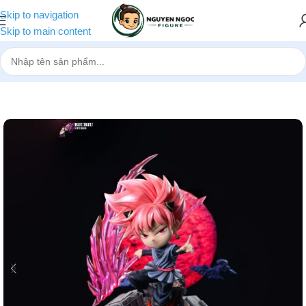
Skip to navigation
Skip to main content
Trang chủ
»
Cửa hàng
»
[Pre-order] Mô hình Anya Cosplay Goku Bla