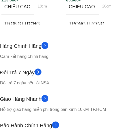
18cm
20cm
CHIỀU CAO
CHIỀU CAO
TRỌNG LƯỢNG
TRỌNG LƯỢNG
~130gram
500gram
Hàng Chính Hãng
Không
Đế
PHỤ KIỆN
PHỤ KIỆN
Cam kết hàng chính hãng
CHẤT LIỆU
CHẤT LIỆU
Đổi Trả 7 Ngày
Đổi trả 7 ngày nếu lỗi NSX
Nhựa PVC cao cấp
Nhựa PVC cao cấp
Giao Hàng Nhanh
No box
No box
VỎ HỘP
VỎ HỘP
Hỗ trợ giao hàng miễn phí trong bán kính 10KM TP.HCM
NHÂN VẬT
Bảo Hành Chính Hãng