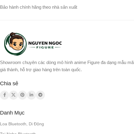
Broly
,
Gogeta
,
Songoku
,
Bảo hành chính hãng theo nhà sản xuất
Vegito
,
Yamcha
Showroom chuyên các dòng mô hình anime Figure đa dạng mẫu mã
giá thành, hỗ trợ giao hàng trên toàn quốc.
Chia sẻ
Danh Mục
Loa Bluetooth, Di Động
Tai Nghe Bluetooth