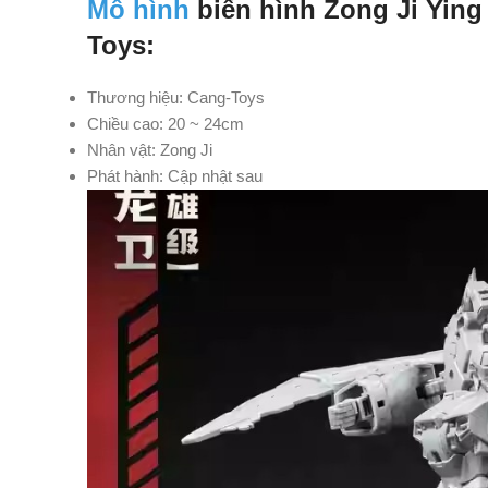
Mô hình
biến hình Zong Ji Ying
Toys:
Thương hiệu: Cang-Toys
Chiều cao: 20 ~ 24cm
Nhân vật: Zong Ji
Phát hành: Cập nhật sau