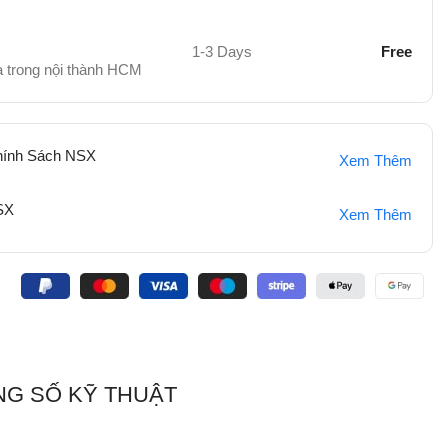
1-3 Days
Free
hà trong nội thành HCM
hính Sách NSX
Xem Thêm
SX
Xem Thêm
:
G SỐ KỸ THUẬT