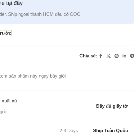
e tại đây
der, Ship ngoại thành HCM đều có CỌC
trước
Chia sẻ:
xem sản phẩm này ngay bây giờ!
 xuất xứ
Đầy đủ giấy tờ
 gốc
2-3 Days
Ship Toàn Quốc