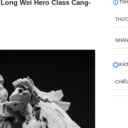
 Long Wei Hero Class Cang-
Tổn
THƯƠ
NHÂN
Kíc
CHIỀ