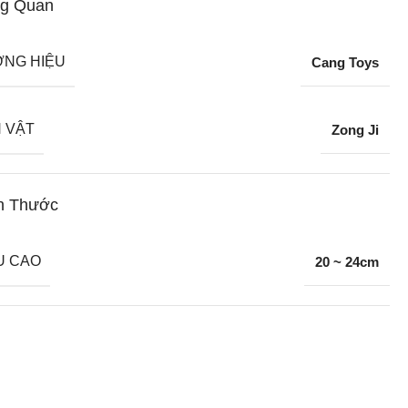
g Quan
NG HIỆU
Cang Toys
 VẬT
Zong Ji
h Thước
U CAO
20 ~ 24cm