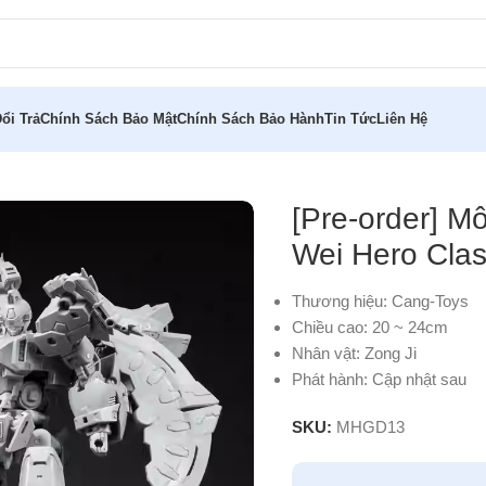
ổi Trả
Chính Sách Bảo Mật
Chính Sách Bảo Hành
Tin Tức
Liên Hệ
Zong Ji Ying Long Wei Hero Class Cang-Toys
[Pre-order] M
Wei Hero Cla
Thương hiệu: Cang-Toys
Chiều cao: 20 ~ 24cm
Nhân vật: Zong Ji
Phát hành: Cập nhật sau
SKU:
MHGD13