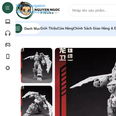
Skip to navigation
Skip to main content
Giới Thiệu
Cửa Hàng
Chính Sách Giao Hàng & Đ
Danh Mục
Trang chủ
»
Cửa hàng
»
[Pre-order] Mô hình biến hình 