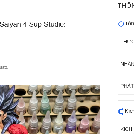
THÔN
Saiyan 4 Sup Studio:
Tổn
THƯƠ
NHÂN
uất).
PHÁT
Kíc
KÍCH