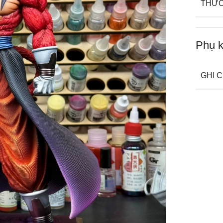
THƯ
Phụ k
GHI 