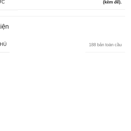
ỚC
(kèm đế).
iện
CHÚ
188 bản toàn cầu