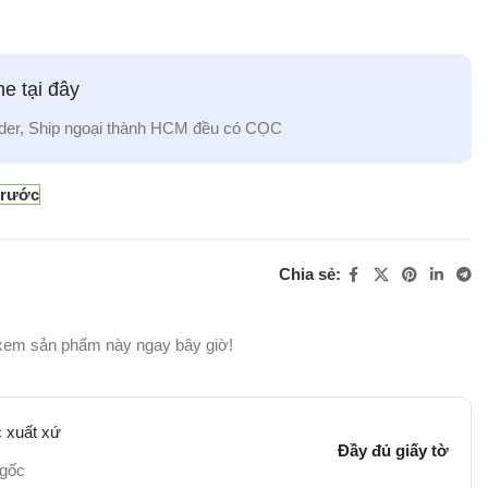
e tại đây
der, Ship ngoại thành HCM đều có CỌC
trước
Chia sẻ:
xem sản phẩm này ngay bây giờ!
 xuất xứ
Đầy đủ giấy tờ
 gốc