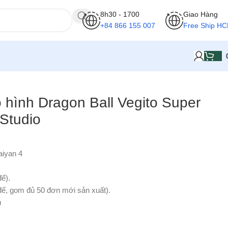
8h30 - 1700
Giao Hàng
+84 866 155 007
Free Ship H
ô hình Dragon Ball Vegito Super
Studio
aiyan 4
ế).
đế, gom đủ 50 đơn mới sản xuất).
u