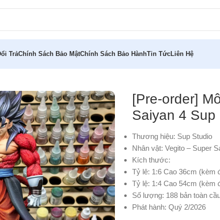
ổi Trả
Chính Sách Bảo Mật
Chính Sách Bảo Hành
Tin Tức
Liên Hệ
 Vegito Super Saiyan 4 Sup Studio
[Pre-order] M
Saiyan 4 Sup 
Thương hiệu: Sup Studio
Nhân vật: Vegito – Super S
Kích thước:
Tỷ lê: 1:6 Cao 36cm (kèm đ
Tỷ lệ: 1:4 Cao 54cm (kèm 
Số lượng: 188 bản toàn cầ
Phát hành: Quý 2/2026