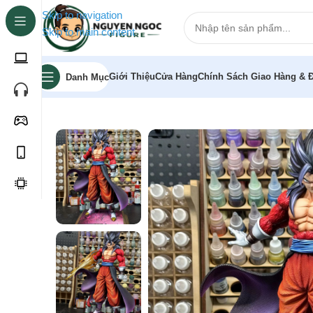
Skip to navigation
Skip to main content
Giới Thiệu
Cửa Hàng
Chính Sách Giao Hàng & Đ
Danh Mục
Trang chủ
»
Cửa hàng
»
[Pre-order] Mô hình Dragon Ball