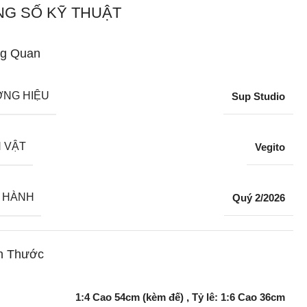
G SỐ KỸ THUẬT
g Quan
NG HIỆU
Sup Studio
 VẬT
Vegito
 HÀNH
Quý 2/2026
h Thước
1:4 Cao 54cm (kèm đế)
,
Tỷ lê: 1:6 Cao 36cm