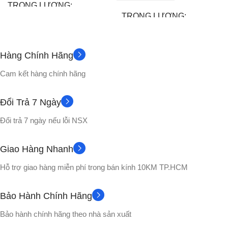
TRỌNG LƯỢNG
TRỌNG LƯỢNG
180gram
500gram
Hàng Chính Hãng
Đế
PHỤ KIỆN
Không
PHỤ KIỆN
Cam kết hàng chính hãng
CHẤT LIỆU
CHẤT LIỆU
Đổi Trả 7 Ngày
Nhựa PVC cao cấp
Đổi trả 7 ngày nếu lỗi NSX
Nhựa PVC cao cấp
Hộp màu
VỎ HỘP
Giao Hàng Nhanh
No box
VỎ HỘP
Hỗ trợ giao hàng miễn phí trong bán kính 10KM TP.HCM
Songoku
NHÂN VẬT
Bảo Hành Chính Hãng
Bảo hành chính hãng theo nhà sản xuất