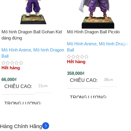
Mô hình Dragon Ball Gohan Kid
Mô Hình Dragon Ball Picolo
dáng đứng
Mô Hình Anime
,
Mô hình Dragon
Mô Hình Anime
,
Mô hình Dragon
Ball
Ball
Hết hàng
Hết hàng
359,000
₫
66,000
₫
38cm
CHIỀU CAO
21cm
CHIỀU CAO
TRỌNG LƯỢNG
TRỌNG LƯỢNG
1400gram
500gram
Hàng Chính Hãng
Đế
PHỤ KIỆN