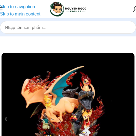
Skip to navigation
Skip to main content
Trang chủ
»
Cửa hàng
»
[Pre-Order] Mô hình Pokemon hệ Lửa Char