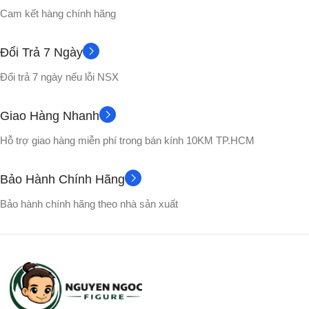
Không
PHỤ KIỆN
Cam kết hàng chính hãng
CHẤT LIỆU
CHẤT LIỆU
Đổi Trả 7 Ngày
Nhựa PVC cao cấp
Đổi trả 7 ngày nếu lỗi NSX
Nhựa PVC cao cấp
Hộp Carton
VỎ HỘP
Giao Hàng Nhanh
Hộp màu
VỎ HỘP
Hỗ trợ giao hàng miễn phí trong bán kính 10KM TP.HCM
Picolo
NHÂN VẬT
Songohan
NHÂN VẬT
Bảo Hành Chính Hãng
Bảo hành chính hãng theo nhà sản xuất