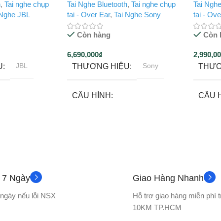
h
,
Tai nghe chụp
Tai Nghe Bluetooth
,
Tai nghe chụp
Tai Nghe
 Nghe JBL
tai - Over Ear
,
Tai Nghe Sony
tai - Ov
Còn hàng
Còn 
6,690,000
₫
2,990,0
JBL
Sony
U
THƯƠNG HIỆU
THƯƠ
CẤU HÌNH
CẤU 
th
Tai nghe bluetooth
Tai ng
12 tháng
12 tháng
BẢO HÀNH
BẢO 
ả 7 Ngày
Giao Hàng Nhanh
KÍCH THƯỚC
KÍCH
7 ngày nếu lỗi NSX
Hỗ trợ giao hàng miễn phí 
W)
10 x 7.2 x 5.1 cm
Dài 26
10KM TP.HCM
Cao 5