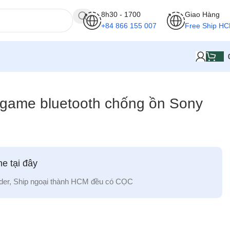
8h30 - 1700
Giao Hàng
+84 866 155 007
Free Ship H
 game bluetooth chống ồn Sony
e tại đây
der, Ship ngoại thành HCM đều có CỌC