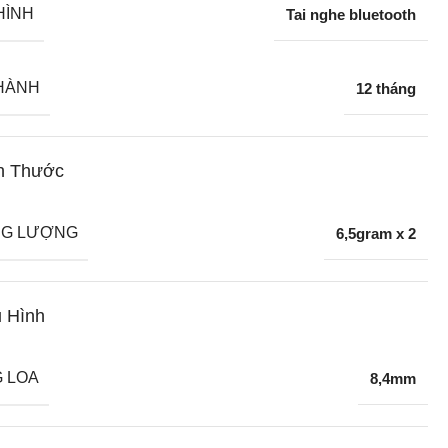
HÌNH
Tai nghe bluetooth
HÀNH
12 tháng
h Thước
G LƯỢNG
6,5gram x 2
 Hình
 LOA
8,4mm