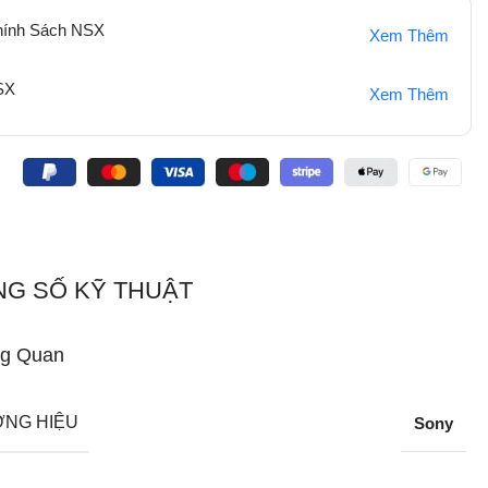
hính Sách NSX
Xem Thêm
SX
Xem Thêm
:
G SỐ KỸ THUẬT
g Quan
NG HIỆU
Sony