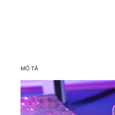
MÔ TẢ