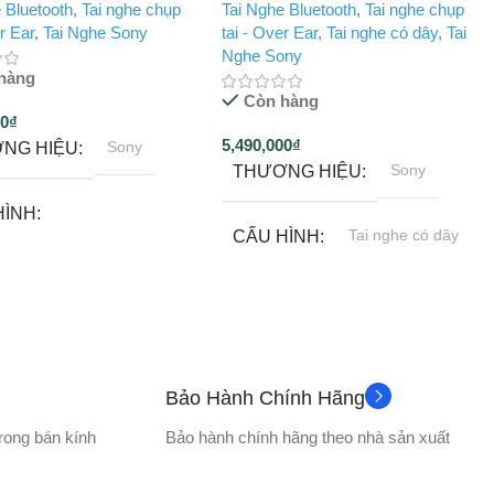
 Bluetooth
,
Tai nghe chụp
Tai Nghe Bluetooth
,
Tai nghe chụp
er Ear
,
Tai Nghe Sony
tai - Over Ear
,
Tai nghe có dây
,
Tai
Nghe Sony
hàng
Còn hàng
00
₫
5,490,000
₫
Sony
NG HIỆU
Sony
THƯƠNG HIỆU
HÌNH
Tai nghe có dây
CẤU HÌNH
he bluetooth
12 tháng
BẢO HÀNH
12 tháng
HÀNH
MÀNG LOA
Bảo Hành Chính Hãng
 THƯỚC
40 mm (Loại vòm)
trong bán kính
Bảo hành chính hãng theo nhà sản xuất
 cm – Rộng 20.8 cm –
.5 cm
Neodymium
NAM CHÂM