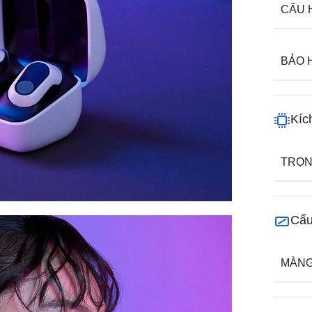
CẤU 
BẢO 
Kíc
TRỌN
Cấu
MÀNG