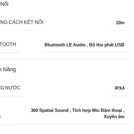
 Nối
NG CÁCH KẾT NỐI
10m
TOOTH
Bluetooth LE Audio
,
Bộ thu phát USB
h Năng
NG NƯỚC
IPX4
360 Spatial Sound
,
Tích hợp Mic Đàm thoại
,
G
Xuyên âm