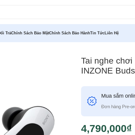
ổi Trả
Chính Sách Bảo Mật
Chính Sách Bảo Hành
Tin Tức
Liên Hệ
chống ồn Sony INZONE Buds
Tai nghe chơi
INZONE Buds
Mua sắm onlin
Đơn hàng Pre-or
4,790,000
₫