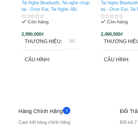
Tai Nghe Bluetooth
,
Tai nghe chụp
Tai Nghe Bluetoot
tai - Over Ear
,
Tai Nghe JBL
tai - Over Ear
,
Tai
Còn hàng
Còn hàng
2,990,000
₫
2,490,000
₫
JBL
THƯƠNG HIỆU
THƯƠNG HIỆ
CẤU HÌNH
CẤU HÌNH
Tai nghe bluetooth
Tai nghe bluetoo
12 tháng
BẢO HÀNH
BẢO HÀNH
Hàng Chính Hãng
Đổi Tr
KÍCH THƯỚC DIVER
ĐỘ NHẠY
Cam kết hàng chính hãng
Đổi trả 
40mm
98 (ở 1kHz / 1m