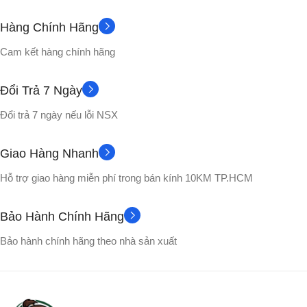
Hàng Chính Hãng
6 tháng
12 tháng
BẢO HÀNH
BẢO HÀNH
Cam kết hàng chính hãng
20Hz – 20kHz
TẦN SỐ
ĐỘ NHẠY
Đổi Trả 7 Ngày
98 (ở 1kHz / 1mW)
KÍCH THƯỚC DIVER
Đổi trả 7 ngày nếu lỗi NSX
20Hz – 20kHz
TẦN SỐ
50mm Dynamic Diver
Giao Hàng Nhanh
Hỗ trợ giao hàng miễn phí trong bán kính 10KM TP.HCM
32
32
TRỞ KHÁNG
TRỞ KHÁNG
Bảo Hành Chính Hãng
100 dB SPL
V5.3
ĐỘ NHẠY
BLUETOOTH
Bảo hành chính hãng theo nhà sản xuất
93db
MAX SPL
CẤU HÌNH BLUETOOTH
A2DP v1.4
,
AVRCP v1.6.2
,