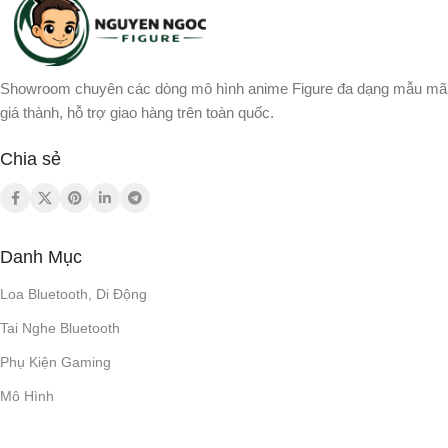
5.0
BLUETOOTH
HFP v1.8
5V/2A
NGUỒN SẠC
MODULE PHÁT
Showroom chuyên các dòng mô hình anime Figure đa dạng mẫu mã
BLUETOOTH
giá thành, hỗ trợ giao hàng trên toàn quốc.
THỜI LƯỢNG PIN
GFSK, π/4 DQPSK, 8DPSK
Chia sẻ
~43 giờ
2 giờ
THỜI GIAN SẠC
LOẠI PIN
Danh Mục
THỜI LƯỢNG PIN
Li-ion (3.7V / 1300mAh)
Loa Bluetooth, Di Động
~70 giờ
Tai Nghe Bluetooth
CÔNG NGHỆ ÂM THANH
Phụ Kiện Gaming
Micro đàm thoại
,
Wireless
Mô Hình