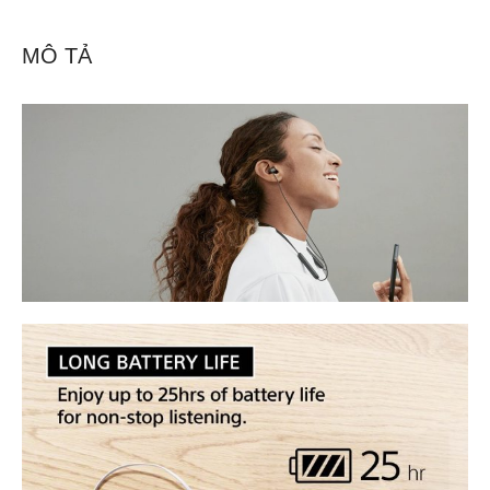
MÔ TẢ