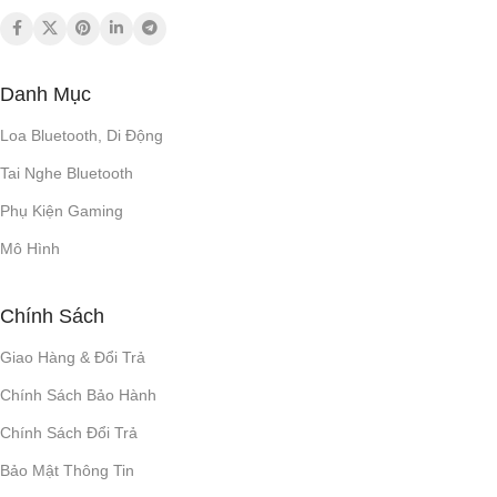
~43 giờ
V5.3
BLUETOOTH
LOẠI PIN
Danh Mục
Sony
ỨNG DỤNG
Loa Bluetooth, Di Động
Li-ion (3.7V / 1300mAh)
KHOẢNG CÁCH KẾT
Tai Nghe Bluetooth
NỐI
CÔNG NGHỆ ÂM THANH
Phụ Kiện Gaming
10m
Mô Hình
Micro đàm thoại
,
Wireless
THỜI LƯỢNG PIN
Chính Sách
Giao Hàng & Đổi Trả
Hộp sạc: 11 giờ
,
Tai nghe: 11
giờ
Chính Sách Bảo Hành
Chính Sách Đổi Trả
Type C
CỔNG SẠC
Bảo Mật Thông Tin