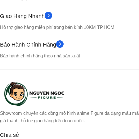
Cao 2.3 cm
KÍCH THƯỚC DIVER
Giao Hàng Nhanh
TRỌNG LƯỢNG
50mm Dynamic Diver
Hỗ trợ giao hàng miễn phí trong bán kính 10KM TP.HCM
4.6 gram
32
TRỞ KHÁNG
Bảo Hành Chính Hãng
CÔNG NGHỆ ÂM THANH
Bảo hành chính hãng theo nhà sản xuất
100 dB SPL
ĐỘ NHẠY
360 Reality Audio
,
DSEE
,
Equalizer
93db
MAX SPL
có tích hợp sẵn
MICRO
5.0
BLUETOOTH
TÍNH NĂNG
5V/2A
NGUỒN SẠC
Showroom chuyên các dòng mô hình anime Figure đa dạng mẫu mã
giá thành, hỗ trợ giao hàng trên toàn quốc.
Điều khiển giọng nói
,
Tích hợp
THỜI LƯỢNG PIN
Mic Đàm thoại
,
Xuyên âm
Chia sẻ