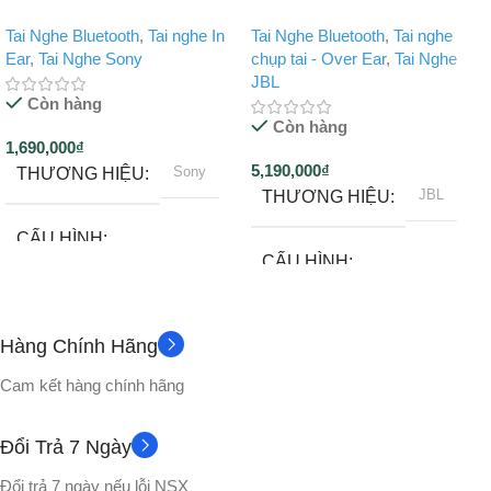
Tai Nghe Bluetooth
,
Tai nghe In
Tai Nghe Bluetooth
,
Tai nghe
Ear
,
Tai Nghe Sony
chụp tai - Over Ear
,
Tai Nghe
JBL
Còn hàng
Còn hàng
1,690,000
₫
5,190,000
₫
Sony
THƯƠNG HIỆU
JBL
THƯƠNG HIỆU
CẤU HÌNH
CẤU HÌNH
Tai nghe bluetooth
Tai nghe bluetooth
Hàng Chính Hãng
12 tháng
BẢO HÀNH
6 tháng
BẢO HÀNH
Cam kết hàng chính hãng
KÍCH THƯỚC
20Hz – 20kHz
TẦN SỐ
Đổi Trả 7 Ngày
Dài 2.5 cm – Rộng 1.7 cm –
Đổi trả 7 ngày nếu lỗi NSX