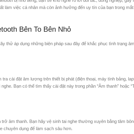
etooth bị nhỏ tiếng, bạn sẽ khó nghe rõ lời đối tác, đồng nghiệp, gây 
uất làm việc cá nhân mà còn ảnh hưởng đến uy tín của bạn trong mắt
etooth Bên To Bên Nhỏ
 Hãy thử áp dụng những biện pháp sau đây để khắc phục tình trạng â
ra cài đặt âm lượng trên thiết bị phát (điện thoại, máy tính bảng, l
nghe. Bạn có thể tìm thấy cài đặt này trong phần “Âm thanh” hoặc “T
cản trở âm thanh. Bạn hãy vệ sinh tai nghe thường xuyên bằng tăm bô
he chuyên dụng để làm sạch sâu hơn.