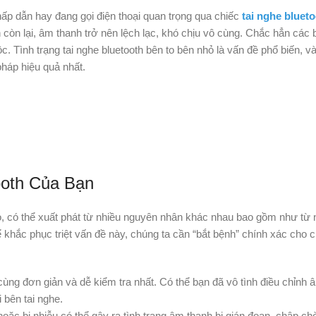
ấp dẫn hay đang gọi điện thoại quan trọng qua chiếc
tai nghe bluet
còn lại, âm thanh trở nên lệch lạc, khó chịu vô cùng. Chắc hẳn các b
 Tình trạng tai nghe bluetooth bên to bên nhỏ là vấn đề phổ biến, và
pháp hiệu quả nhất.
ooth Của Bạn
ỏ, có thể xuất phát từ nhiều nguyên nhân khác nhau bao gồm như từ
khắc phục triệt vấn đề này, chúng ta cần “bắt bệnh” chính xác cho c
ng đơn giản và dễ kiểm tra nhất. Có thể bạn đã vô tình điều chỉnh â
 bên tai nghe.
hoặc bị nhiễu có thể gây ra tình trạng âm thanh bị gián đoạn, chập ch