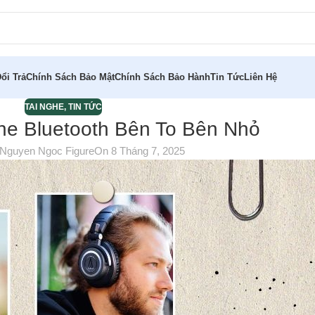
ổi Trả
Chính Sách Bảo Mật
Chính Sách Bảo Hành
Tin Tức
Liên Hệ
TAI NGHE
,
TIN TỨC
ghe Bluetooth Bên To Bên Nhỏ
Nguyen Ngoc Figure
On 8 Tháng 7, 2025