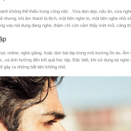
g hành không thể thiếu trong công việc . Vừa dọn dẹp, nấu ăn, vừa ng
 nhưng, khi âm thanh bị lệch, một bên nghe to, một bên nghe nhỏ sẽ
rung vào nội dung đang nghe, thậm chí còn cảm thấy mệt mỏi, căng t
Tập
học online, nghe giảng, hoặc làm bài tập trong môi trường ồn ào. Âm
ọc, và ảnh hưởng đến kết quả học tập. Đặc biệt, khi sử dụng tai nghe 
ẽ gây ra những bất tiện không nhỏ.