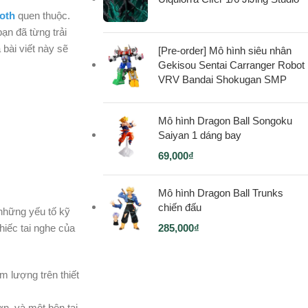
ooth
quen thuộc.
ạn đã từng trải
 bài viết này sẽ
[Pre-order] Mô hình siêu nhân
Gekisou Sentai Carranger Robot
VRV Bandai Shokugan SMP
Mô hình Dragon Ball Songoku
Saiyan 1 dáng bay
69,000
₫
Mô hình Dragon Ball Trunks
chiến đấu
 những yếu tố kỹ
hiếc tai nghe của
285,000
₫
m lượng trên thiết
ờn, và một bên tai