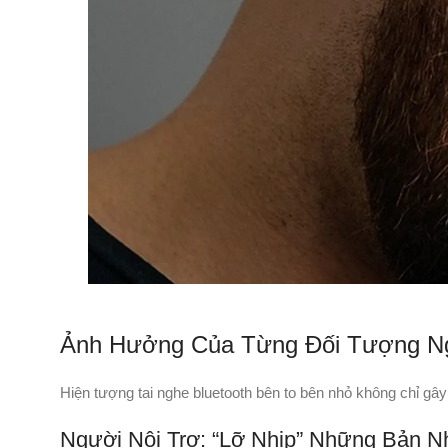
Ảnh Hưởng Của Từng Đối Tượng N
Hiện tượng tai nghe bluetooth bên to bên nhỏ không chỉ g
Người Nội Trợ: “Lỡ Nhịp” Những Bản N