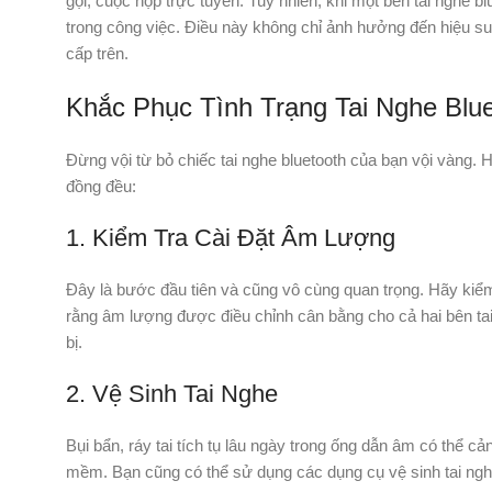
gọi, cuộc họp trực tuyến. Tuy nhiên, khi một bên tai nghe blu
trong công việc. Điều này không chỉ ảnh hưởng đến hiệu s
cấp trên.
Khắc Phục Tình Trạng Tai Nghe Blu
Đừng vội từ bỏ chiếc tai nghe bluetooth của bạn vội vàng.
đồng đều:
1. Kiểm Tra Cài Đặt Âm Lượng
Đây là bước đầu tiên và cũng vô cùng quan trọng. Hãy kiểm t
rằng âm lượng được điều chỉnh cân bằng cho cả hai bên tai 
bị.
2. Vệ Sinh Tai Nghe
Bụi bẩn, ráy tai tích tụ lâu ngày trong ống dẫn âm có thể 
mềm. Bạn cũng có thể sử dụng các dụng cụ vệ sinh tai ng