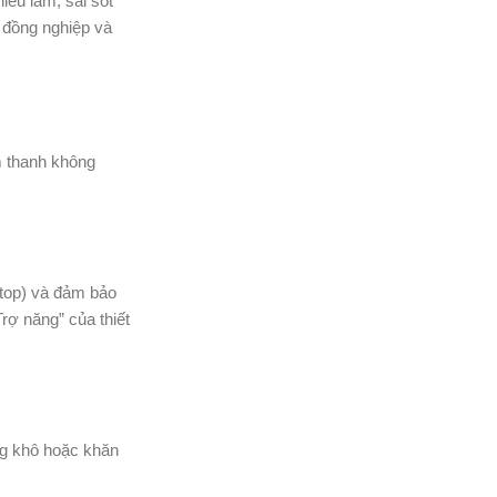
hiểu lầm, sai sót
 đồng nghiệp và
m thanh không
aptop) và đảm bảo
rợ năng” của thiết
ng khô hoặc khăn