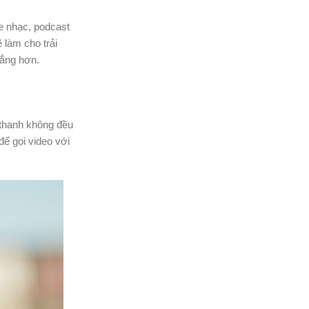
he nhạc, podcast
 làm cho trải
hẳng hơn.
 thanh không đều
để gọi video với