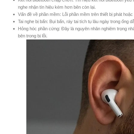
nghe nhận tín hiệu kém hơn bên còn lại.
Vấn đề về phần mềm: Lỗi phần mềm trên thiết bị phát hoặc 
Tai nghe bị bẩn: Bụi bẩn, ráy tai tích tụ lâu ngày trong ốn
Hỏng hóc phần cứng: Đây là nguyên nhân nghiêm trọng nhất. 
bên trong bị lỗi.