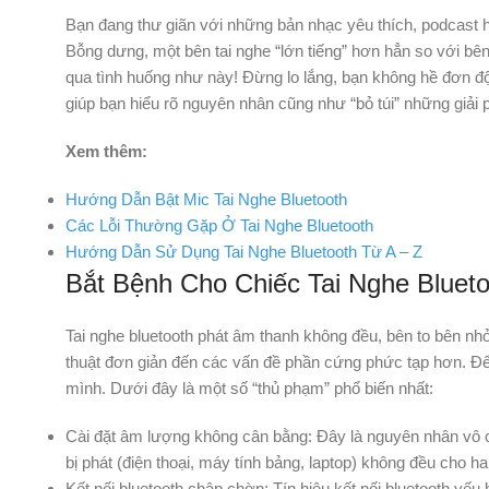
Bạn đang thư giãn với những bản nhạc yêu thích, podcast h
Bỗng dưng, một bên tai nghe “lớn tiếng” hơn hẳn so với bên 
qua tình huống như này! Đừng lo lắng, bạn không hề đơn độc.
giúp bạn hiểu rõ nguyên nhân cũng như “bỏ túi” những giải 
Xem thêm:
Hướng Dẫn Bật Mic Tai Nghe Bluetooth
Các Lỗi Thường Gặp Ở Tai Nghe Bluetooth
Hướng Dẫn Sử Dụng Tai Nghe Bluetooth Từ A – Z
Bắt Bệnh Cho Chiếc Tai Nghe Bluet
Tai nghe bluetooth phát âm thanh không đều, bên to bên nh
thuật đơn giản đến các vấn đề phần cứng phức tạp hơn. Để 
mình. Dưới đây là một số “thủ phạm” phổ biến nhất:
Cài đặt âm lượng không cân bằng: Đây là nguyên nhân vô cù
bị phát (điện thoại, máy tính bảng, laptop) không đều cho hai
Kết nối bluetooth chập chờn: Tín hiệu kết nối bluetooth yếu 