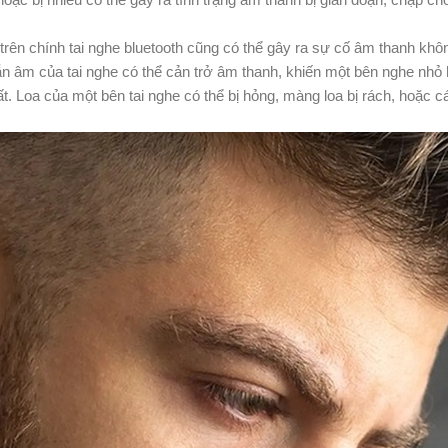
trên chính tai nghe bluetooth cũng có thể gây ra sự cố âm thanh khô
g dẫn âm của tai nghe có thể cản trở âm thanh, khiến một bên nghe nhỏ
Loa của một bên tai nghe có thể bị hỏng, màng loa bị rách, hoặc các