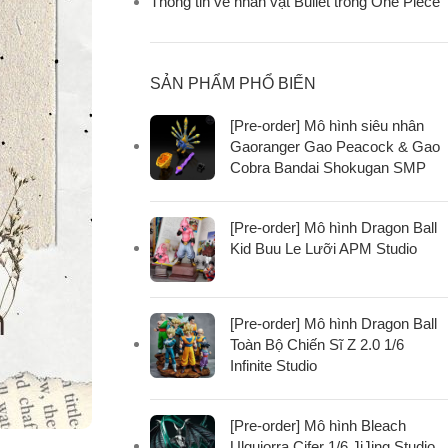
Thông tin về nhân vật Bullet trong One Piece
SẢN PHẨM PHỔ BIẾN
[Pre-order] Mô hình siêu nhân
Gaoranger Gao Peacock & Gao
Cobra Bandai Shokugan SMP
[Pre-order] Mô hình Dragon Ball
Kid Buu Le Lưỡi APM Studio
[Pre-order] Mô hình Dragon Ball
Toàn Bộ Chiến Sĩ Z 2.0 1/6
Infinite Studio
[Pre-order] Mô hình Bleach
Ulquiorra Cifer 1/6 JiJing Studio