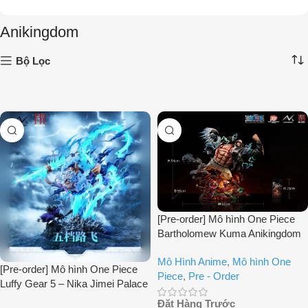
Anikingdom
Bộ Lọc
[Pre-order] Mô hình One Piece
Bartholomew Kuma Anikingdom
& Jimei Palace
Mô Hình Anime
,
Mô hình One
[Pre-order] Mô hình One Piece
Piece
,
Pre - Order
Luffy Gear 5 – Nika Jimei Palace
& ANIKINGDOM
Đặt Hàng Trước