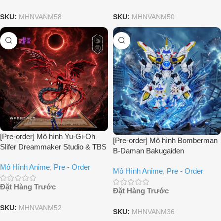
SKU:
MHNVANM58
SKU:
MHNVANM50
[Pre-order] Mô hình Yu-Gi-Oh
[Pre-order] Mô hình Bomberman
Slifer Dreammaker Studio & TBS
B-Daman Bakugaiden
Studio
Dreammaker Studio
Mô Hình Anime
,
Pre - Order
Mô Hình Anime
,
Pre - Order
Đặt Hàng Trước
Đặt Hàng Trước
SKU:
MHNVANM52
SKU:
MHNVANM36