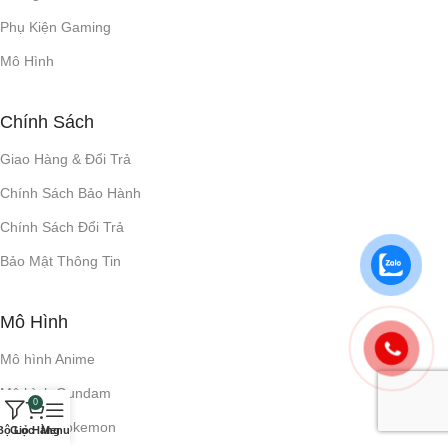
Phụ Kiện Gaming
Mô Hình
Chính Sách
Giao Hàng & Đổi Trả
Chính Sách Bảo Hành
Chính Sách Đổi Trả
Bảo Mật Thông Tin
Mô Hình
Mô hình Anime
Mô hình Gundam
0
Mô hình Pokemon
Bộ Lọc
Giỏ Hàng
Menu