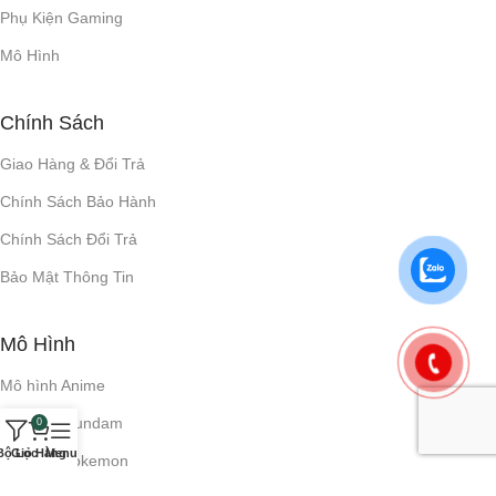
Phụ Kiện Gaming
Mô Hình
Chính Sách
Giao Hàng & Đổi Trả
Chính Sách Bảo Hành
Chính Sách Đổi Trả
Bảo Mật Thông Tin
Mô Hình
Mô hình Anime
Mô hình Gundam
0
Bộ Lọc
Giỏ Hàng
Menu
Mô hình Pokemon