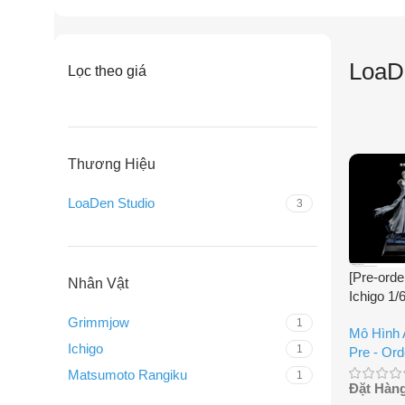
LoaD
Lọc theo giá
Thương Hiệu
LoaDen Studio
3
[Pre-orde
Nhân Vật
Ichigo 1/
Grimmjow
1
Mô Hình
Ichigo
1
Pre - Ord
Matsumoto Rangiku
1
Đặt Hàn