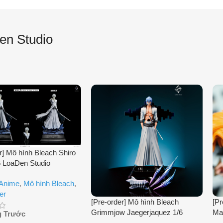
en Studio
r] Mô hình Bleach Shiro
6 LoaDen Studio
 Anime
,
Mô hình Bleach
,
er
[Pre-order] Mô hình Bleach
[Pr
Grimmjow Jaegerjaquez 1/6
Ma
g Trước
LoaDen Studio
Stu