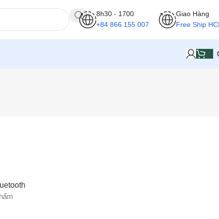
8h30 - 1700
Giao Hàng
+84 866 155 007
Free Ship H
Hiển thị tất cả 3 kết quả
uetooth
phẩm