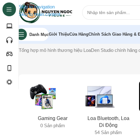
Skip to navigation
Skip to main content
Giới Thiệu
Cửa Hàng
Chính Sách Giao Hàng & Đ
Danh Mục
Trang chủ
»
LoaDen Studio
Tổng hợp mô hình thương hiệu LoaDen Studio chính hãng c
Gaming Gear
Loa Bluetooth, Loa
Di Động
0 Sản phẩm
54 Sản phẩm