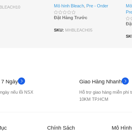
Mô hình Bleach
,
Pre - Order
Mô
BLEACH10
Pre
Đặt Hàng Trước
Đặ
SKU:
MHBLEACH05
SK
ả 7 Ngày
Giao Hàng Nhanh
7 ngày nếu lỗi NSX
Hỗ trợ giao hàng miễn phí 
10KM TP.HCM
Mục
Chính Sách
Mô Hình