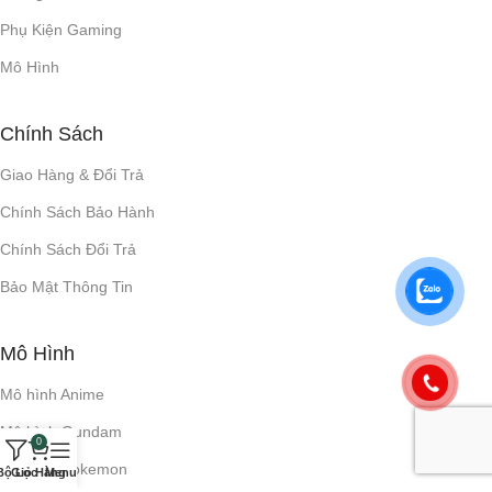
Phụ Kiện Gaming
Mô Hình
Chính Sách
Giao Hàng & Đổi Trả
Chính Sách Bảo Hành
Chính Sách Đổi Trả
Bảo Mật Thông Tin
Mô Hình
Mô hình Anime
Mô hình Gundam
0
Mô hình Pokemon
Bộ Lọc
Giỏ Hàng
Menu